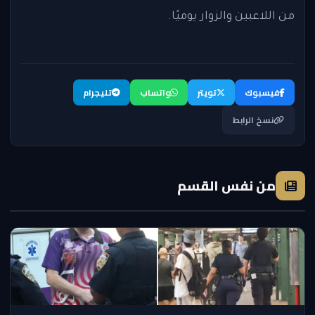
من اللاعبين والزوار يوميًا.
فيسبوك
تويتر
واتساب
تليجرام
نسخ الرابط
من نفس القسم