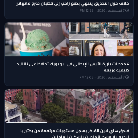
خلاف حول التحديق ينتهي بدفع راكب إلى قضبان مترو مانهاتن
7 أغسطس 2026 — 12:35 PM
4 محطات بارزة للآيس الإيطالي في نيويورك تحافظ على تقاليد
صيفية عريقة
7 أغسطس 2026 — 12:05 PM
فندق هاي لاين الفاخر يسجل مستويات مرتفعة من بكتيريا
ليجيونيلا وسط اتهامات بإسكات العاملين