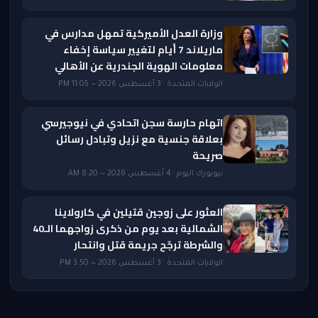
وزارة العدل الأميركية تمهل مدارس في
ماريلاند 7 أيام لتغيير سياسة إخفاء
معلومات الهوية الجندرية عن الأهالي
الولايات المتحدة · 3 أغسطس 2026 — 11:05 PM
اتهام حارسة سجن اتحادي في نيوجيرسي
بعلاقة جنسية مع نزيل وتبادل رسائل
صريحة
نيويورك اليوم · 4 أغسطس 2026 — 8:20 AM
العثور على زوجين قتيلين في كارولاينا
الشمالية بعد يوم من ذكرى زواجهما الـ40
والشرطة ترجّح جريمة قتل وانتحار
الولايات المتحدة · 3 أغسطس 2026 — 3:50 PM