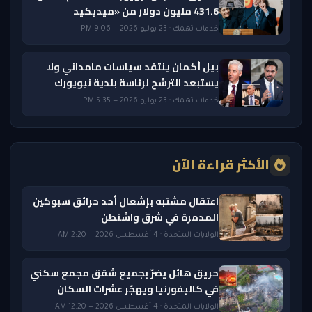
431.6 مليون دولار من «ميديكيد
خدمات تهمك · 23 يوليو 2026 — 9:06 PM
بيل أكمان ينتقد سياسات مامداني ولا
يستبعد الترشح لرئاسة بلدية نيويورك
خدمات تهمك · 23 يوليو 2026 — 5:35 PM
الأكثر قراءة الآن
اعتقال مشتبه بإشعال أحد حرائق سبوكين
المدمرة في شرق واشنطن
الولايات المتحدة · 4 أغسطس 2026 — 2:20 AM
حريق هائل يضرّ بجميع شقق مجمع سكني
في كاليفورنيا ويهجّر عشرات السكان
الولايات المتحدة · 4 أغسطس 2026 — 12:20 AM