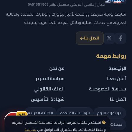
كيان إعلامي أمريكي مسجل برقم 0451351808
متابعة يومية سريعة وواضحة لأخبار نيويورك والولايات المتحدة والجالية
العربية، مع خدمات عملية ودلائل مفيدة بلغة عربية بسيطة.
اتصل بنا
روابط مهمة
الرئيسية
من نحن
أعلن معنا
سياسة التحرير
سياسة الخصوصية
الملف القانوني
اتصل بنا
شهادة التأسيس
نيويورك اليوم
الولايات المتحدة
الجالية العربية
جديد
ريلز
خدمات تهمك
نستخدم ملفات تعريف الارتباط الأساسية لتحسين السرعة
وحفظ تفضيلاتك. بالاستمرار، أنت توافق على
سياسة