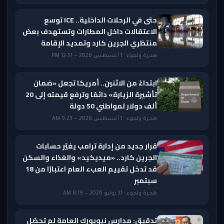
حتى في الرحلات الداخلية.. ICE توسع
الاعتقالات داخل المطارات وتستهدف بعض
منتظري الجرين كارد وتمديد الإقامة
هجرة ولجوء · 1 أغسطس 2026 — 12:51 PM
ابتداءً من الاثنين.. أمريكا تجعل «ضمان
تأشيرة الزيارة» دائمًا وترفع قيمته إلى 20
ألف دولار لمواطني 50 دولة
هجرة ولجوء · 1 أغسطس 2026 — 9:23 AM
قرار جديد من إدارة ترامب يغيّر حسابات
الجرين كارد.. «ميديكيد» والغذاء والسكن
قد تدخل تقييم العبء العام اعتبارًا من 18
سبتمبر
هجرة ولجوء · 31 يوليو 2026 — 8:19 AM
تدقيق: مدارس نيويورك العامة لم تحصّل