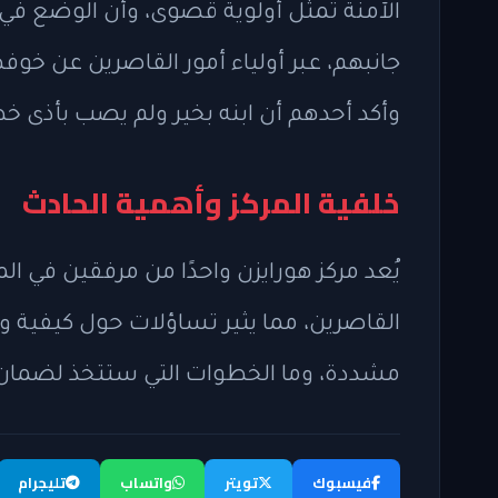
الآمنة تمثل أولوية قصوى، وأن الوضع في م
جانبهم، عبر أولياء أمور القاصرين عن خو
وأكد أحدهم أن ابنه بخير ولم يصب بأذى خط
خلفية المركز وأهمية الحادث
يُعد مركز هورايزن واحدًا من مرفقين في الم
القاصرين، مما يثير تساؤلات حول كيفية و
مشددة، وما الخطوات التي ستتخذ لضمان ع
فيسبوك
تويتر
واتساب
تليجرام