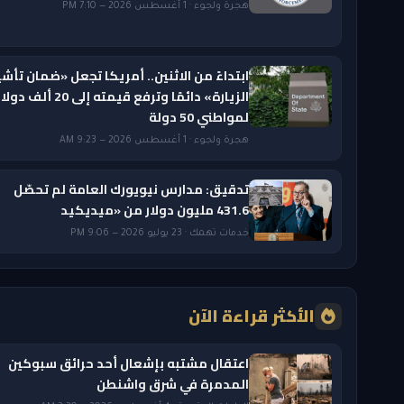
هجرة ولجوء · 1 أغسطس 2026 — 7:10 PM
ابتداءً من الاثنين.. أمريكا تجعل «ضمان تأشي
الزيارة» دائمًا وترفع قيمته إلى 20 ألف دول
لمواطني 50 دولة
هجرة ولجوء · 1 أغسطس 2026 — 9:23 AM
تدقيق: مدارس نيويورك العامة لم تحصّل
431.6 مليون دولار من «ميديكيد
خدمات تهمك · 23 يوليو 2026 — 9:06 PM
الأكثر قراءة الآن
اعتقال مشتبه بإشعال أحد حرائق سبوكين
المدمرة في شرق واشنطن