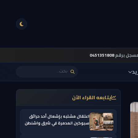
مسجل برقم
0451351808
يد
يتابعه القراء الآن
اعتقال مشتبه بإشعال أحد حرائق
سبوكين المدمرة في شرق واشنطن