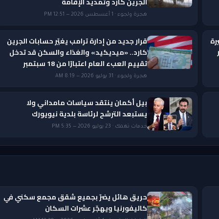
الجرين كارد وتمديد الإقامة
هجرة ولجوء · 1 أغسطس 2026 — 12:51 PM
رة
قرار جديد من إدارة ترامب يغيّر حسابات الجرين
ار
كارد.. «ميديكيد» والغذاء والسكن قد تدخل
تقييم العبء العام اعتبارًا من 18 سبتمبر
هجرة ولجوء · 31 يوليو 2026 — 8:19 AM
بيل أكمان ينتقد سياسات مامداني ولا
يستبعد الترشح لرئاسة بلدية نيويورك
خدمات تهمك · 23 يوليو 2026 — 5:35 PM
حريق هائل يضرّ بجميع شقق مجمع سكني في
كاليفورنيا ويهجّر عشرات السكان