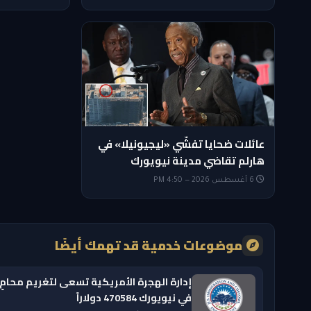
عائلات ضحايا تفشّي «ليجيونيلا» في
هارلم تقاضي مدينة نيويورك
6 أغسطس 2026 — 4:50 PM
موضوعات خدمية قد تهمك أيضًا
إدارة الهجرة الأمريكية تسعى لتغريم محامٍ
في نيويورك 470584 دولاراً