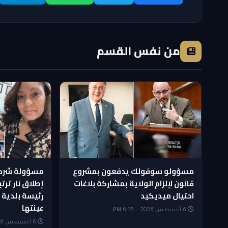
من نفس القسم
مسؤولو سوفولك يدفعون بمشروع
مسؤولة شرط
قانون لإلزام الولاية بمشاركة بلاغات
إطلاق نار ترت
احتيال ميديكيد
رئيسة بلدية 
عينتها
6 أغسطس 2026 — 6:35 PM
6 أغسطس 2026 — 5:35 PM