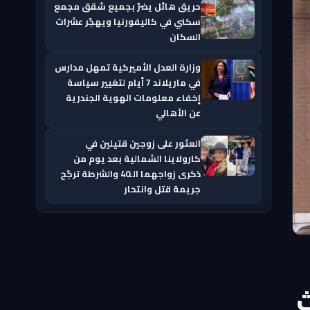
حريق هائل يضرّ بجميع شقق مجمع
سكني في كاليفورنيا ويهجّر عشرات
السكان
وزارة العدل الأميركية تمهل مدارس
في ماريلاند 7 أيام لتغيير سياسة
إخفاء معلومات الهوية الجندرية
عن الأهالي
العثور على زوجين قتيلين في
كارولاينا الشمالية بعد يوم من
ذكرى زواجهما الـ40 والشرطة ترجّح
جريمة قتل وانتحار
ث