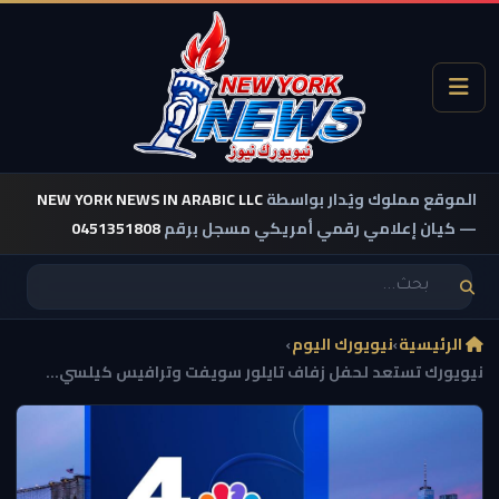
الموقع مملوك ويُدار بواسطة
NEW YORK NEWS IN ARABIC LLC
— كيان إعلامي رقمي أمريكي مسجل برقم
0451351808
الرئيسية
›
نيويورك اليوم
›
نيويورك تستعد لحفل زفاف تايلور سويفت وترافيس كيلسي...