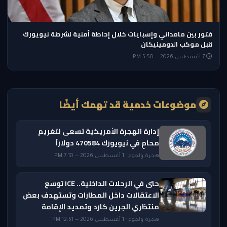
فتور بين مامداني وإسبايات خلال إحاطة أمنية لشرطة نيويورك
قبل موكب الدومينيكان
7 أغسطس 2026 — 5:50 PM
موضوعات خدمية قد تهمك أيضًا
إدارة الهجرة الأمريكية تسعى لتغريم
محامٍ في نيويورك 470584 دولاراً
هجرة ولجوء · 1 أغسطس 2026 — 7:10 PM
حتى في الرحلات الداخلية.. ICE توسع
الاعتقالات داخل المطارات وتستهدف بعض
منتظري الجرين كارد وتمديد الإقامة
هجرة ولجوء · 1 أغسطس 2026 — 12:51 PM