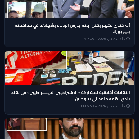
أب كندي متهم بقتل ابنته يدرس الإدلاء بشهادته في محاكمته
بنيويورك
7 أغسطس 2026 — 7:05 PM
انتقادات أخلاقية لمشاركة «الاشتراكيين الديمقراطيين» في لقاء
بلدي نظمه مامداني ببروكلين
7 أغسطس 2026 — 6:50 PM