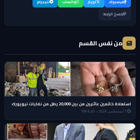
فيسبوك
تويتر
واتساب
تليجرام
نسخ الرابط
من نفس القسم
استعادة خاتمين عائليين من بين 20,000 رطل من نفايات نيويورك
7 أغسطس 2026 — 8:20 PM