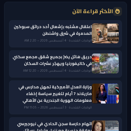
الأكثر قراءة الآن
اعتقال مشتبه بإشعال أحد حرائق سبوكين
المدمرة في شرق واشنطن
الولايات المتحدة · 4 أغسطس 2026 — 2:20 AM
حريق هائل يضرّ بجميع شقق مجمع سكني
في كاليفورنيا ويهجّر عشرات السكان
الولايات المتحدة · 4 أغسطس 2026 — 12:20 AM
وزارة العدل الأميركية تمهل مدارس في
ماريلاند 7 أيام لتغيير سياسة إخفاء
معلومات الهوية الجندرية عن الأهالي
الولايات المتحدة · 3 أغسطس 2026 — 11:05 PM
اتهام حارسة سجن اتحادي في نيوجيرسي
بعلاقة جنسية مع نزيل وتبادل رسائل