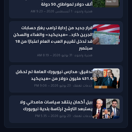
ألف دولار لمواطني 50 دولة
هجرة ولجوء · 1 أغسطس 2026 — 9:23 AM
قرار جديد من إدارة ترامب يغيّر حسابات
الجرين كارد.. «ميديكيد» والغذاء والسكن
قد تدخل تقييم العبء العام اعتبارًا من 18
سبتمبر
هجرة ولجوء · 31 يوليو 2026 — 8:19 AM
تدقيق: مدارس نيويورك العامة لم تحصّل
431.6 مليون دولار من «ميديكيد
خدمات تهمك · 23 يوليو 2026 — 9:06 PM
بيل أكمان ينتقد سياسات مامداني ولا
يستبعد الترشح لرئاسة بلدية نيويورك
خدمات تهمك · 23 يوليو 2026 — 5:35 PM