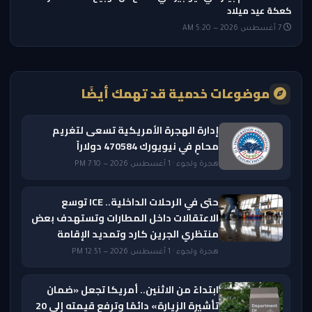
كعكة عيد ميلاد
7 أغسطس 2026 — 5:20 AM
موضوعات خدمية قد تهمك أيضًا
إدارة الهجرة الأمريكية تسعى لتغريم
محامٍ في نيويورك 470584 دولاراً
هجرة ولجوء · 1 أغسطس 2026 — 7:10 PM
حتى في الرحلات الداخلية.. ICE توسع
الاعتقالات داخل المطارات وتستهدف بعض
منتظري الجرين كارد وتمديد الإقامة
هجرة ولجوء · 1 أغسطس 2026 — 12:51 PM
ابتداءً من الاثنين.. أمريكا تجعل «ضمان
تأشيرة الزيارة» دائمًا وترفع قيمته إلى 20