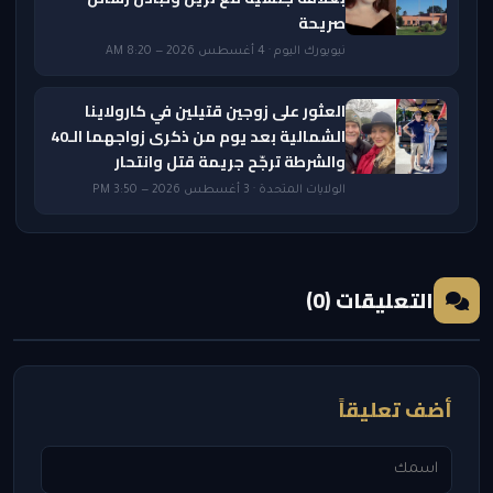
صريحة
نيويورك اليوم · 4 أغسطس 2026 — 8:20 AM
العثور على زوجين قتيلين في كارولاينا
الشمالية بعد يوم من ذكرى زواجهما الـ40
والشرطة ترجّح جريمة قتل وانتحار
الولايات المتحدة · 3 أغسطس 2026 — 3:50 PM
التعليقات (0)
أضف تعليقاً