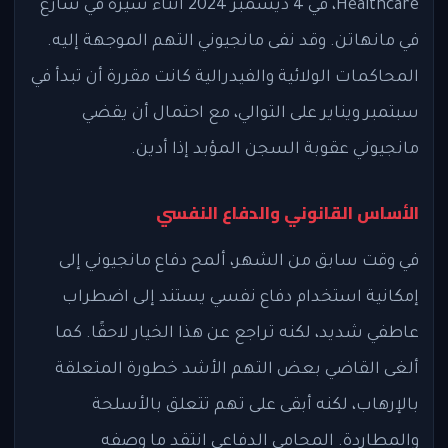
Healthcare، في 4 ديسمبر 2024 أثناء سيره في شارع
في مانهاتن. وقد نفى مانجيوني التهم الموجهة إليه.
المحاكمات الولائية والفيدرالية كانت مقررة أن تبدأ في
سبتمبر ويناير على التوالي، مع احتمال أن يقضي
مانجيوني عقوبة السجن المؤبد إذا أدين.
الأساس القانوني والدفاع النفسي
في وقت سابق من الشهر، ألمح دفاع مانجيوني إلى
إمكانية استخدام دفاع نفسي يستند إلى اضطراب
عاطفي شديد، لكنه تراجع عن هذا الخيار لاحقًا. كما
ألغى القاضي بعض التهم الأشد خطورة المتعلقة
بالإرهاب، لكنه أبقى على تهم تتعلق بالأسلحة
والمطاردة. المحامي الدفاعي انتقد ما وصفه