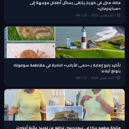
مالك منزل في كوينز يتلقى رسائل أطفال موجهة إلى
«سبايدرمان»
7 أغسطس 2026 — 7:20 AM
تأكيد رابع إصابة بـ«حمى الأرانب» النادرة في مقاطعة سوفولك
بلونغ آيلاند
7 أغسطس 2026 — 5:35 AM
مالكة مطعم بيتزا في نيوجيرسي تدافع عن توبيخ عائلة أحضرت