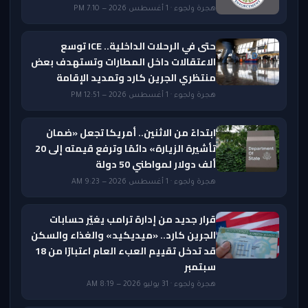
هجرة ولجوء · 1 أغسطس 2026 — 7:10 PM
حتى في الرحلات الداخلية.. ICE توسع
الاعتقالات داخل المطارات وتستهدف بعض
منتظري الجرين كارد وتمديد الإقامة
هجرة ولجوء · 1 أغسطس 2026 — 12:51 PM
ابتداءً من الاثنين.. أمريكا تجعل «ضمان
تأشيرة الزيارة» دائمًا وترفع قيمته إلى 20
ألف دولار لمواطني 50 دولة
هجرة ولجوء · 1 أغسطس 2026 — 9:23 AM
قرار جديد من إدارة ترامب يغيّر حسابات
الجرين كارد.. «ميديكيد» والغذاء والسكن
قد تدخل تقييم العبء العام اعتبارًا من 18
سبتمبر
هجرة ولجوء · 31 يوليو 2026 — 8:19 AM