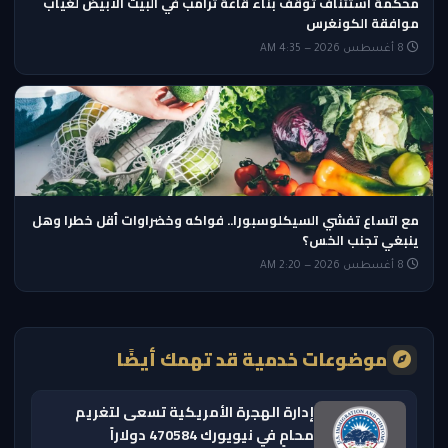
محكمة استئناف توقف بناء قاعة ترامب في البيت الأبيض لغياب
موافقة الكونغرس
8 أغسطس 2026 — 4:35 AM
مع اتساع تفشي السيكلوسبورا.. فواكه وخضراوات أقل خطرا وهل
ينبغي تجنب الخس؟
8 أغسطس 2026 — 2:20 AM
موضوعات خدمية قد تهمك أيضًا
إدارة الهجرة الأمريكية تسعى لتغريم
محامٍ في نيويورك 470584 دولاراً