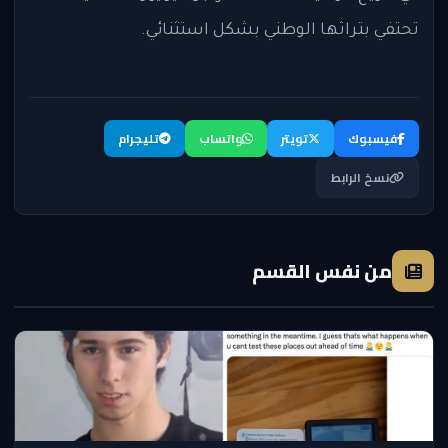
تحتفي بتراثها الوطني بشكل استثنائي.
فيسبوك
تويتر
واتساب
تليجرام
نسخ الرابط
من نفس القسم