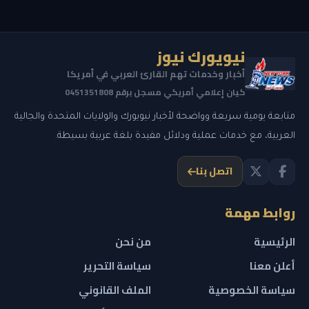
نيويورك نيوز
أخبار وخدمات تهم القارئ العربي في أمريكا
كيان إعلامي أمريكي مسجل برقم 0451351808
متابعة يومية سريعة وواضحة لأخبار نيويورك والولايات المتحدة والجالية
العربية، مع خدمات عملية ودلائل مفيدة بلغة عربية بسيطة.
اتصل بنا
روابط مهمة
الرئيسية
من نحن
أعلن معنا
سياسة التحرير
سياسة الخصوصية
الملف القانوني