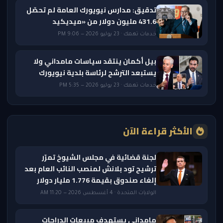
تدقيق: مدارس نيويورك العامة لم تحصّل
431.6 مليون دولار من «ميديكيد
خدمات تهمك · 23 يوليو 2026 — 9:06 PM
بيل أكمان ينتقد سياسات مامداني ولا
يستبعد الترشح لرئاسة بلدية نيويورك
خدمات تهمك · 23 يوليو 2026 — 5:35 PM
الأكثر قراءة الآن
لجنة قضائية في مجلس الشيوخ تمرّر
ترشيح تود بلانش لمنصب النائب العام بعد
إلغاء صندوق بقيمة 1.776 مليار دولار
الولايات المتحدة · 4 أغسطس 2026 — 11:20 AM
مامداني يستهدف مبيعات الدراجات