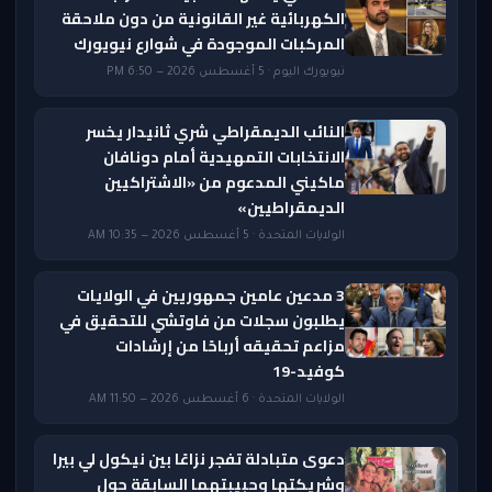
الكهربائية غير القانونية من دون ملاحقة
المركبات الموجودة في شوارع نيويورك
نيويورك اليوم · 5 أغسطس 2026 — 6:50 PM
النائب الديمقراطي شري ثانيدار يخسر
الانتخابات التمهيدية أمام دونافان
ماكيني المدعوم من «الاشتراكيين
الديمقراطيين»
الولايات المتحدة · 5 أغسطس 2026 — 10:35 AM
3 مدعين عامين جمهوريين في الولايات
يطلبون سجلات من فاوتشي للتحقيق في
مزاعم تحقيقه أرباحًا من إرشادات
كوفيد-19
الولايات المتحدة · 6 أغسطس 2026 — 11:50 AM
دعوى متبادلة تفجر نزاعًا بين نيكول لي بيرا
وشريكتها وحبيبتهما السابقة حول