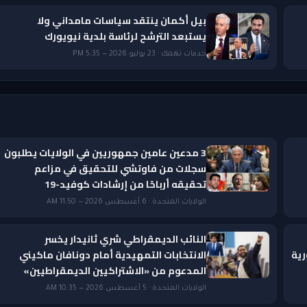
بيل أكمان ينتقد سياسات مامداني ولا
يستبعد الترشح لرئاسة بلدية نيويورك
خدمات تهمك · 23 يوليو 2026 — 5:35 PM
3 مدعين عامين جمهوريين في الولايات يطلبون
سجلات من فاوتشي للتحقيق في مزاعم
تحقيقه أرباحًا من إرشادات كوفيد-19
الولايات المتحدة · 6 أغسطس 2026 — 11:50 AM
النائب الديمقراطي شري ثانيدار يخسر
رية
الانتخابات التمهيدية أمام دونافان ماكيني
المدعوم من «الاشتراكيين الديمقراطيين»
الولايات المتحدة · 5 أغسطس 2026 — 10:35 AM