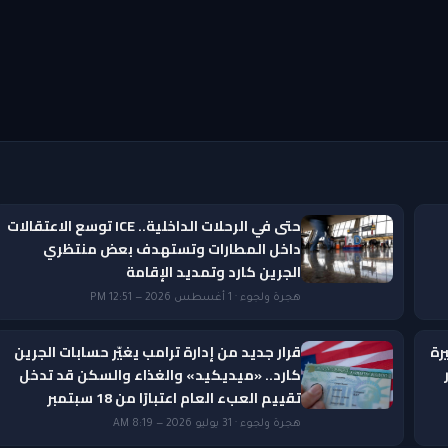
حتى في الرحلات الداخلية.. ICE توسع الاعتقالات
داخل المطارات وتستهدف بعض منتظري
الجرين كارد وتمديد الإقامة
هجرة ولجوء · 1 أغسطس 2026 — 12:51 PM
رة
قرار جديد من إدارة ترامب يغيّر حسابات الجرين
ار
كارد.. «ميديكيد» والغذاء والسكن قد تدخل
تقييم العبء العام اعتبارًا من 18 سبتمبر
هجرة ولجوء · 31 يوليو 2026 — 8:19 AM