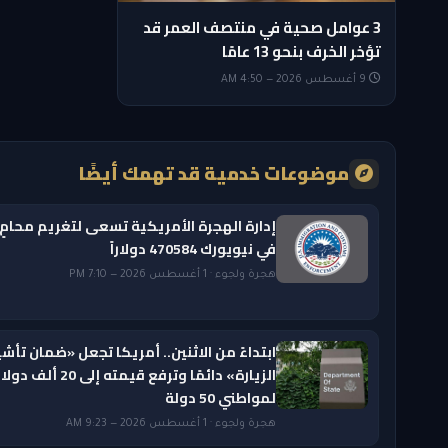
3 عوامل صحية في منتصف العمر قد
تؤخر الخرف بنحو 13 عامًا
9 أغسطس 2026 — 4:50 AM
موضوعات خدمية قد تهمك أيضًا
إدارة الهجرة الأمريكية تسعى لتغريم محامٍ
في نيويورك 470584 دولاراً
هجرة ولجوء · 1 أغسطس 2026 — 7:10 PM
ابتداءً من الاثنين.. أمريكا تجعل «ضمان تأشي
الزيارة» دائمًا وترفع قيمته إلى 20 ألف دول
لمواطني 50 دولة
هجرة ولجوء · 1 أغسطس 2026 — 9:23 AM