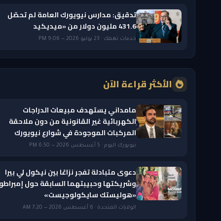
تدقيق: مدارس نيويورك العامة لم تحصّل
431.6 مليون دولار من «ميديكيد
خدمات تهمك · 23 يوليو 2026 — 9:06 PM
الأكثر قراءة الآن
مامداني يستهدف مبيعات الدراجات
الكهربائية غير القانونية من دون ملاحقة
المركبات الموجودة في شوارع نيويورك
نيويورك اليوم · 5 أغسطس 2026 — 6:50 PM
دعوى متبادلة تفجر نزاعًا بين نيكول لي بيرا
وشريكتها وحبيبتهما السابقة حول إمبراطو
«هوليستك سايكولوجيست»
الولايات المتحدة · 6 أغسطس 2026 — 7:20 AM