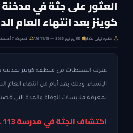
العثور على جثة في مدخنة 
كوينز بعد انتهاء العام ال
كتب: ليلى نصّار
30 يونيو 2026 — 11:18 AM
تحديث: 7 أغسطس 2026 — 9:29 PM
عثرت السلطات في منطقة كوينز بمدينة ن
لمعرفة ملابسات الوفاة والمدة التي قضته
اكتشاف الجثة في مدرسة P/S I.S. 113 في جلينديل