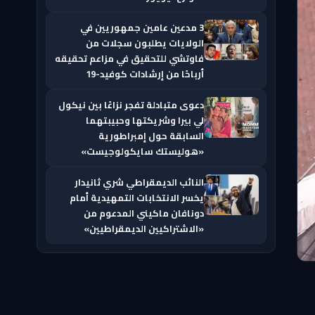
3 مدعين عامين جمهوريين في
الولايات يطلبون سجلات من
فاوتشي للتحقيق في مزاعم تحقيقه
أرباحًا من إرشادات كوفيد-19
دعوى متبادلة تفجر نزاعًا بين نيكول
لي بيرا وشريكتها وحبيبتهما
السابقة حول إمبراطورية
«هوليستك سايكولوجيست»
النائب الديمقراطي شري ثانيدار
يخسر الانتخابات التمهيدية أمام
دونافان ماكيني المدعوم من
«الاشتراكيين الديمقراطيين»