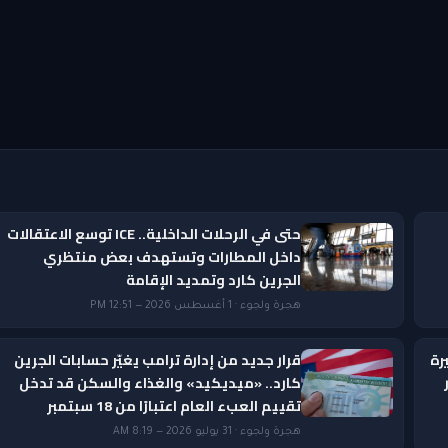
حتى في الرحلات الداخلية.. ICE توسع الاعتقالات
داخل المطارات وتستهدف بعض منتظري
الجرين كارد وتمديد الإقامة
هجرة ولجوء · 1 أغسطس 2026 — 12:51 PM
رة
قرار جديد من إدارة ترامب يغيّر حسابات الجرين
ار
كارد.. «ميديكيد» والغذاء والسكن قد تدخل
تقييم العبء العام اعتبارًا من 18 سبتمبر
هجرة ولجوء · 31 يوليو 2026 — 8:19 AM