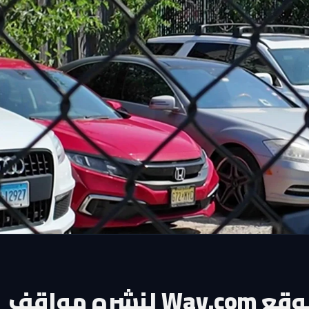
غرامة 200 ألف دولار على موقع Way.com لنشره مواقف