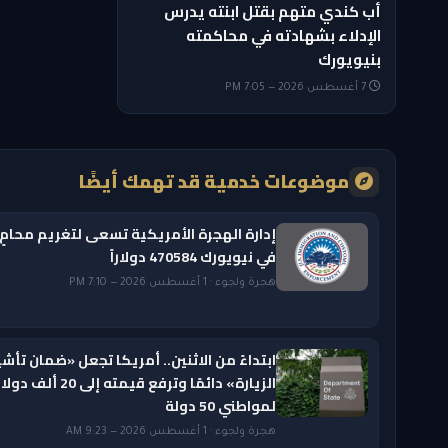
أب كندي متهم بقتل ابنته يدرس
الإدلاء بشهادته في محاكمته
بنيويورك
7 أغسطس 2026 — 7:05 PM
موضوعات خدمية قد تهمك أيضًا
إدارة الهجرة الأمريكية تسعى لتغريم محامٍ
في نيويورك 470584 دولاراً
هجرة ولجوء · 1 أغسطس 2026 — 7:10 PM
ابتداءً من الاثنين.. أمريكا تجعل «ضمان تأشي
الزيارة» دائمًا وترفع قيمته إلى 20 ألف دول
لمواطني 50 دولة
هجرة ولجوء · 1 أغسطس 2026 — 9:23 AM