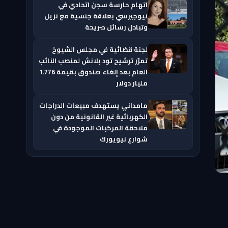
اتهام حارسة سجن اتحادي في
نيوجيرسي بعلاقة جنسية مع نزيل
وتبادل رسائل صريحة
لجنة قضائية في مجلس الشيوخ
تمرّر ترشيح تود بلانش لمنصب النائب
العام بعد إلغاء صندوق بقيمة 1.776
مليار دولار
مامداني يستهدف مبيعات الدراجات
الكهربائية غير القانونية من دون
ملاحقة المركبات الموجودة في
شوارع نيويورك