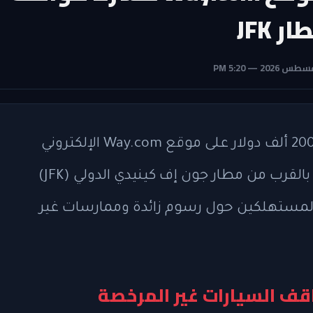
 JFK
فرضت مدينة نيويورك غرامة مالية بقيمة 200 ألف دولار على موقع Way.com الإلكتروني
بسبب إدراجه مواقف سيارات غير مرخصة بالقرب من مطار جون إف كينيدي الدولي (JFK)
مستهلكين حول رسوم زائدة وممارسات غير
قف السيارات غير المرخصة