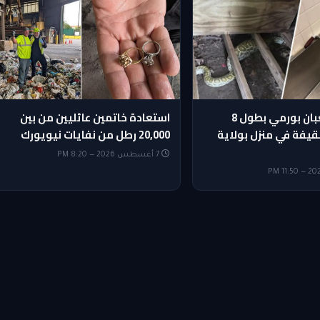
العثور على ثعبان بورمي بطول 8
استعادة خاتمين عائليين من بين
يفة في منزل بولاية
20,000 رطل من نفايات نيويورك
7 أغسطس 2026 — 8:20 PM