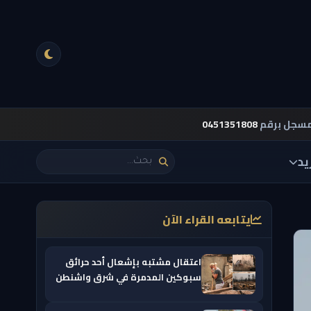
مسجل برقم
0451351808
يد
يتابعه القراء الآن
اعتقال مشتبه بإشعال أحد حرائق
سبوكين المدمرة في شرق واشنطن