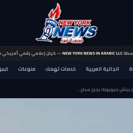
اسطة
NEW YORK NEWS IN ARABIC LLC
— كيان إعلامي رقمي أمريكي 
ة
الجالية العربية
خدمات تهمك
منوعات
المز
تش بنيويورك يجرح سباح...