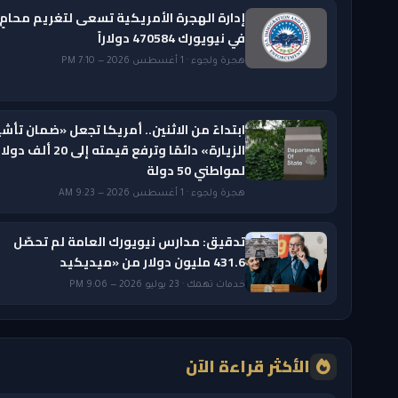
إدارة الهجرة الأمريكية تسعى لتغريم محامٍ
في نيويورك 470584 دولاراً
هجرة ولجوء · 1 أغسطس 2026 — 7:10 PM
ابتداءً من الاثنين.. أمريكا تجعل «ضمان تأشي
الزيارة» دائمًا وترفع قيمته إلى 20 ألف دول
لمواطني 50 دولة
هجرة ولجوء · 1 أغسطس 2026 — 9:23 AM
تدقيق: مدارس نيويورك العامة لم تحصّل
431.6 مليون دولار من «ميديكيد
خدمات تهمك · 23 يوليو 2026 — 9:06 PM
الأكثر قراءة الآن