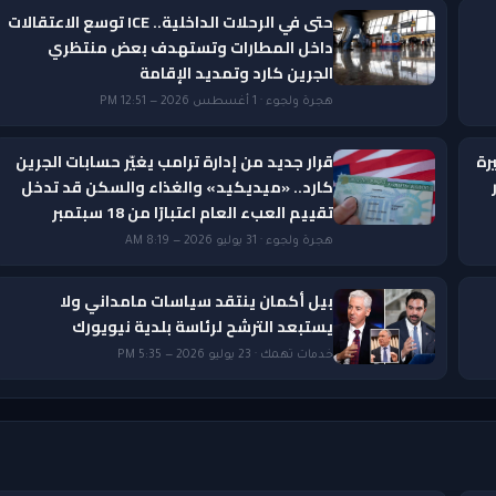
حتى في الرحلات الداخلية.. ICE توسع الاعتقالات
داخل المطارات وتستهدف بعض منتظري
الجرين كارد وتمديد الإقامة
هجرة ولجوء · 1 أغسطس 2026 — 12:51 PM
رة
قرار جديد من إدارة ترامب يغيّر حسابات الجرين
ار
كارد.. «ميديكيد» والغذاء والسكن قد تدخل
تقييم العبء العام اعتبارًا من 18 سبتمبر
هجرة ولجوء · 31 يوليو 2026 — 8:19 AM
بيل أكمان ينتقد سياسات مامداني ولا
يستبعد الترشح لرئاسة بلدية نيويورك
خدمات تهمك · 23 يوليو 2026 — 5:35 PM