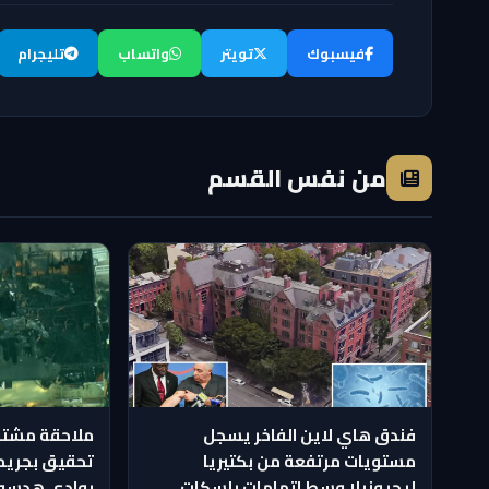
فيسبوك
تويتر
واتساب
تليجرام
من نفس القسم
فندق هاي لاين الفاخر يسجل
ملاحقة مشتب
مستويات مرتفعة من بكتيريا
تحقيق بجريمة
ليجيونيلا وسط اتهامات بإسكات
بوادي هدسو