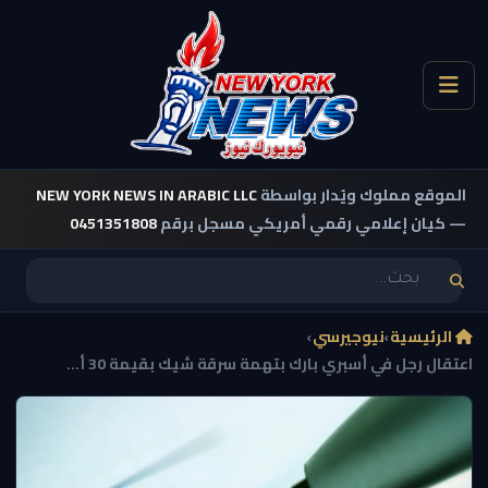
الموقع مملوك ويُدار بواسطة
NEW YORK NEWS IN ARABIC LLC
— كيان إعلامي رقمي أمريكي مسجل برقم
0451351808
الرئيسية
›
نيوجيرسي
›
اعتقال رجل في أسبري بارك بتهمة سرقة شيك بقيمة 30 أ...