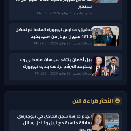
سبتمبر
هجرة ولجوء · 31 يوليو 2026 — 8:19 AM
تدقيق: مدارس نيويورك العامة لم تحصّل
431.6 مليون دولار من «ميديكيد
خدمات تهمك · 23 يوليو 2026 — 9:06 PM
بيل أكمان ينتقد سياسات مامداني ولا
يستبعد الترشح لرئاسة بلدية نيويورك
خدمات تهمك · 23 يوليو 2026 — 5:35 PM
الأكثر قراءة الآن
اتهام حارسة سجن اتحادي في نيوجيرسي
بعلاقة جنسية مع نزيل وتبادل رسائل
صريحة