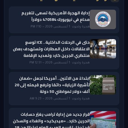
إدارة الهجرة الأمريكية تسعى لتغريم
محامٍ في نيويورك 470584 دولاراً
هجرة ولجوء · 1 أغسطس 2026 — 7:10 PM
حتى في الرحلات الداخلية.. ICE توسع
الاعتقالات داخل المطارات وتستهدف بعض
منتظري الجرين كارد وتمديد الإقامة
هجرة ولجوء · 1 أغسطس 2026 — 12:51 PM
ابتداءً من الاثنين.. أمريكا تجعل «ضمان
تأشيرة الزيارة» دائمًا وترفع قيمته إلى 20
ألف دولار لمواطني 50 دولة
هجرة ولجوء · 1 أغسطس 2026 — 9:23 AM
قرار جديد من إدارة ترامب يغيّر حسابات
الجرين كارد.. «ميديكيد» والغذاء والسكن
قد تدخل تقييم العبء العام اعتبارًا من 18