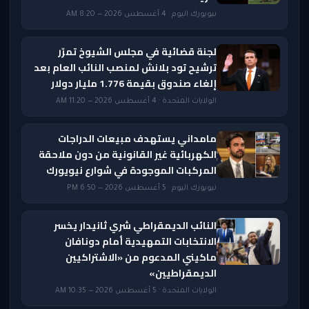
نيويورك اليوم · 4 أغسطس 2026 — 8:20 AM
لجنة قضائية في مجلس الشيوخ تمرّر
ترشيح تود بلانش لمنصب النائب العام بعد
إلغاء صندوق بقيمة 1.776 مليار دولار
الولايات المتحدة · 4 أغسطس 2026 — 11:20 AM
مامداني يستهدف مبيعات الدراجات
الكهربائية غير القانونية من دون ملاحقة
المركبات الموجودة في شوارع نيويورك
نيويورك اليوم · 5 أغسطس 2026 — 6:50 PM
النائب الديمقراطي شري ثانيدار يخسر
الانتخابات التمهيدية أمام دونافان
ماكيني المدعوم من «الاشتراكيين
الديمقراطيين»
الولايات المتحدة · 5 أغسطس 2026 — 10:35 AM