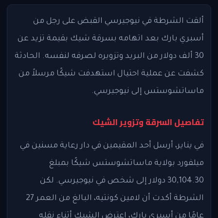
ألقت الشرطة في نيوجيرسي القبض على رجل من
أسبري بارك بعد اتهامه بسرقة شيك بقيمة تزيد عن
30 ألف دولار من البريد وتزويره لصرفه لنفسه. الحادثة
كشفت عن عملية احتيال استهدفت شيكًا مرسلاً من
ماساتشوستس إلى نيوجيرسي.
تفاصيل السرقة وتزوير الشيك
في يناير، أرسل أحد المقيمين في دار رعاية مسنين في
ميلفورد بولاية ماساتشوستس شيكًا بمبلغ
30,104.30 دولار إلى شخص في نيوجيرسي. لكن
الشرطة أكدت أن لامين كونتيه، البالغ من العمر 27
عامًا من أسبري بارك، اعترض الشيك أثناء نقله