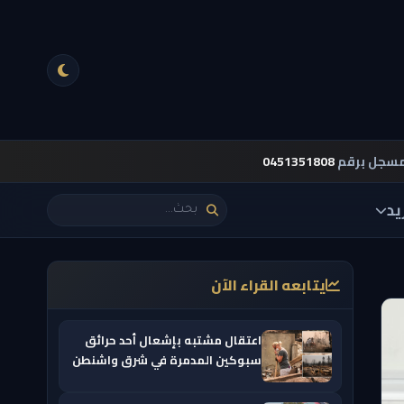
مسجل برقم
0451351808
يد
يتابعه القراء الآن
اعتقال مشتبه بإشعال أحد حرائق
سبوكين المدمرة في شرق واشنطن