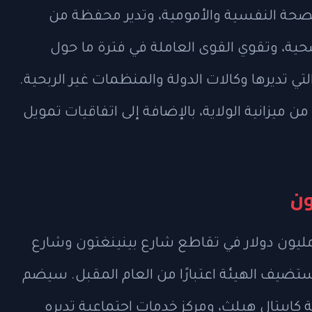
لتنسيق برامج الصحة النفسية والأمومية، وتدير محفظة من
لصحية، وتقوي القوى العاملة في فترة ما حول
لتي تديرها وكالات الدولة والمنظمات غير الربحية.
ن دولار سنويًا من ميزانية الولاية، بالإضافة إلى اتفاقيات تمويل
ون
أت أعمال بناء مركز صحة الأم بقيمة 87 مليون دولار في تقاطع شارع بينينغتون وشارع
ستضيف الهيئة اعتبارًا من العام المقبل. سيضم
 كابيتال هيلث، ومركز خدمات اجتماعية تديره