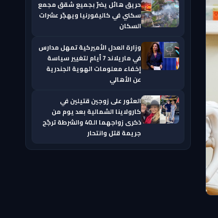
حريق هائل يضرّ بجميع شقق مجمع
سكني في كاليفورنيا ويهجّر عشرات
السكان
وزارة العدل الأميركية تمهل مدارس
في ماريلاند 7 أيام لتغيير سياسة
إخفاء معلومات الهوية الجندرية
عن الأهالي
العثور على زوجين قتيلين في
كارولاينا الشمالية بعد يوم من
ذكرى زواجهما الـ40 والشرطة ترجّح
جريمة قتل وانتحار