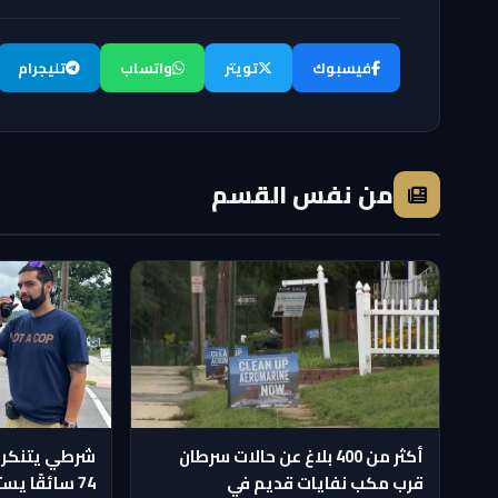
فيسبوك
تويتر
واتساب
تليجرام
من نفس القسم
أكثر من 400 بلاغ عن حالات سرطان
شرطي يتنكر 
قرب مكب نفايات قديم في
74 سائقًا 