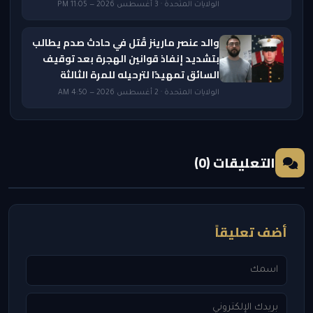
الولايات المتحدة · 3 أغسطس 2026 — 11:05 PM
والد عنصر مارينز قُتل في حادث صدم يطالب
بتشديد إنفاذ قوانين الهجرة بعد توقيف
السائق تمهيدًا لترحيله للمرة الثالثة
الولايات المتحدة · 2 أغسطس 2026 — 4:50 AM
التعليقات (0)
أضف تعليقاً