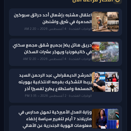
اعتقال مشتبه بإشعال أحد حرائق سبوكين
المدمرة في شرق واشنطن
الولايات المتحدة · 4 أغسطس 2026 — 2:20 AM
حريق هائل يضرّ بجميع شقق مجمع سكني
في كاليفورنيا ويهجّر عشرات السكان
الولايات المتحدة · 4 أغسطس 2026 — 12:20 AM
المرشح الديمقراطي عبد الرحمن السيد
يربط التشكيك بفرصه الانتخابية بهويته
المسلمة واستطلاع يطرح تفسيرًا آخر
الولايات المتحدة · 2 أغسطس 2026 — 3:35 PM
وزارة العدل الأميركية تمهل مدارس في
ماريلاند 7 أيام لتغيير سياسة إخفاء
معلومات الهوية الجندرية عن الأهالي