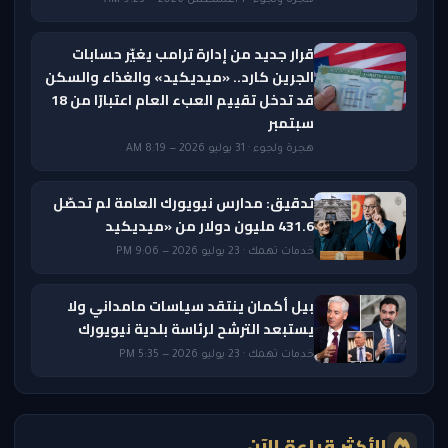
هجرة ولجوء · 1 أغسطس 2026 — 9:23 AM
قرار جديد من إدارة ترامب يغيّر حسابات
الجرين كارد.. «ميديكيد» والغذاء والسكن
قد تدخل تقييم العبء العام اعتبارًا من 18
سبتمبر
هجرة ولجوء · 31 يوليو 2026 — 8:19 AM
تدقيق: مدارس نيويورك العامة لم تحصّل
431.6 مليون دولار من «ميديكيد
خدمات تهمك · 23 يوليو 2026 — 9:06 PM
بيل أكمان ينتقد سياسات مامداني ولا
يستبعد الترشح لرئاسة بلدية نيويورك
خدمات تهمك · 23 يوليو 2026 — 5:35 PM
الأكثر قراءة الآن