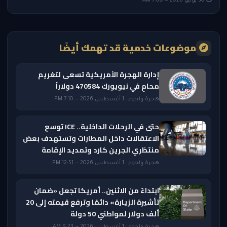
30 يوليو 2026 — 7:00 AM
موضوعات خدمية قد تهمك أيضًا
إدارة الهجرة الأمريكية تسعى لتغريم
محامٍ في نيويورك 470584 دولاراً
هجرة ولجوء · 1 أغسطس 2026 — 7:10 PM
حتى في الرحلات الداخلية.. ICE توسع
الاعتقالات داخل المطارات وتستهدف بعض
منتظري الجرين كارد وتمديد الإقامة
هجرة ولجوء · 1 أغسطس 2026 — 12:51 PM
ابتداءً من الاثنين.. أمريكا تجعل «ضمان
تأشيرة الزيارة» دائمًا وترفع قيمته إلى 20
ألف دولار لمواطني 50 دولة