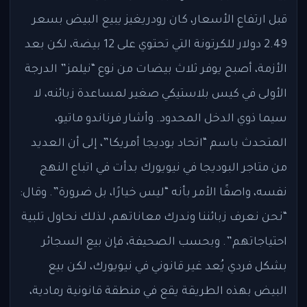
قبل ارتفاع الأسعار، كان رودريغيز يبيع البيض بسعر
2.49 دولار للكرتونة التي تحتوي على 12 بيضة، لكن بعد
الأزمة، أصبح يوفر ثلاث بيضات من نوع “نيلمز” الدرجة
الأولى في كيس بلاستيكي صغير لمساعدة زبائنه، لا
سيما ذوي الدخل المحدود. وأشار فرناندو ماتيو،
المتحدث باسم “اتحاد بوديجا أمريكا”، إلى أن العديد
من متاجر البوديجا في نيويورك بدأت في اتباع النهج
نفسه، واصفًا الأمر بأنه “ليس خيارًا، بل ضرورة”. وقال:
“نحن نعرف زبائننا وندرك معاناتهم، لذلك نحاول تلبية
احتياجاتهم”. وبحسب الصحيفة، فإن بيع السجائر
بشكل فردي يُعد غير قانوني في نيويورك، لكن بيع
البيض بهذه الطريقة يقع في منطقة قانونية رمادية،