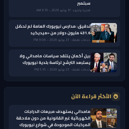
سبتمبر
هجرة ولجوء · 31 يوليو 2026 — 8:19 AM
تدقيق: مدارس نيويورك العامة لم تحصّل
431.6 مليون دولار من «ميديكيد
خدمات تهمك · 23 يوليو 2026 — 9:06 PM
بيل أكمان ينتقد سياسات مامداني ولا
يستبعد الترشح لرئاسة بلدية نيويورك
خدمات تهمك · 23 يوليو 2026 — 5:35 PM
الأكثر قراءة الآن
مامداني يستهدف مبيعات الدراجات
الكهربائية غير القانونية من دون ملاحقة
المركبات الموجودة في شوارع نيويورك