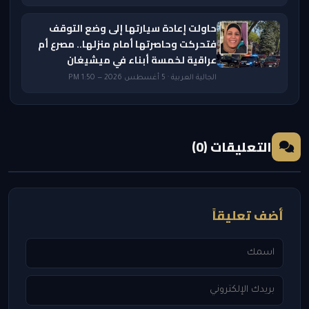
حاولت إعادة سيارتها إلى وضع التوقف
فتحركت وحاصرتها أمام منزلها.. مصرع أم
عراقية لخمسة أبناء في ميشيغان
الجالية العربية · 5 أغسطس 2026 — 1:50 PM
التعليقات (0)
أضف تعليقاً