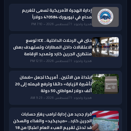
إدارة الهجرة الأمريكية تسعى لتغريم
محامٍ في نيويورك 470584 دولاراً
هجرة ولجوء · 1 أغسطس 2026 — 7:10 PM
حتى في الرحلات الداخلية.. ICE توسع
الاعتقالات داخل المطارات وتستهدف بعض
منتظري الجرين كارد وتمديد الإقامة
هجرة ولجوء · 1 أغسطس 2026 — 12:51 PM
ابتداءً من الاثنين.. أمريكا تجعل «ضمان
تأشيرة الزيارة» دائمًا وترفع قيمته إلى 20
ألف دولار لمواطني 50 دولة
هجرة ولجوء · 1 أغسطس 2026 — 9:23 AM
قرار جديد من إدارة ترامب يغيّر حسابات
الجرين كارد.. «ميديكيد» والغذاء والسكن
قد تدخل تقييم العبء العام اعتبارًا من 18