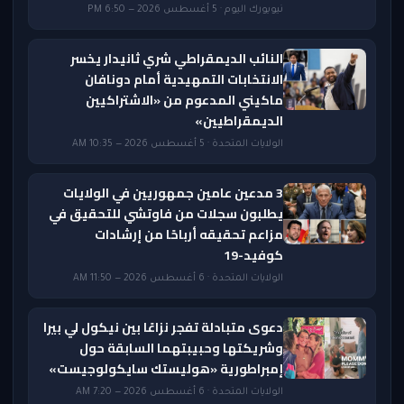
نيويورك اليوم · 5 أغسطس 2026 — 6:50 PM
النائب الديمقراطي شري ثانيدار يخسر
الانتخابات التمهيدية أمام دونافان
ماكيني المدعوم من «الاشتراكيين
الديمقراطيين»
الولايات المتحدة · 5 أغسطس 2026 — 10:35 AM
3 مدعين عامين جمهوريين في الولايات
يطلبون سجلات من فاوتشي للتحقيق في
مزاعم تحقيقه أرباحًا من إرشادات
كوفيد-19
الولايات المتحدة · 6 أغسطس 2026 — 11:50 AM
دعوى متبادلة تفجر نزاعًا بين نيكول لي بيرا
وشريكتها وحبيبتهما السابقة حول
إمبراطورية «هوليستك سايكولوجيست»
الولايات المتحدة · 6 أغسطس 2026 — 7:20 AM