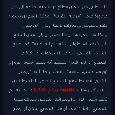
فلسطيني من سكان قطاع غزة سيتم نقلهم إلى دول
مجاورة ضمن “مرحلة انتقالية”، مؤكدًا أنهم لن يُسمح
لهم بالعودة إلى ديارهم لاحقًا. وقال: “لن يكون
بإمكانهم العودة، لأن ذلك سيؤدي إلى نفس النتائج
التي شهدناها طوال المئة عام الماضية”. كما صرّح
الرئيس الأمريكي بأنه قد ينشر قوات أمريكية في
القطاع “إذا لزم الأمر”، مضيفًا أنه يتصور تحويل غزة إلى
“وجهة عالمية مذهلة”، واصفًا إياها بأنها “ريفييرا
الشرق الأوسط”، مع السماح لبعض الفلسطينيين
بالاستقرار هناك.
نتنياهو يدعم الفكرة
من جانبه، لم
يُخفِ رئيس الوزراء الإسرائيلي بنيامين نتنياهو دعمه
للمقترح، قائلاً: “أعتقد أن هذا المقترح يمكن أن يغيّر