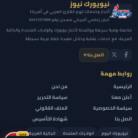
نيويورك نيوز
أخبار وخدمات تهم القارئ العربي في أمريكا
كيان إعلامي أمريكي مسجل برقم 0451351808
متابعة يومية سريعة وواضحة لأخبار نيويورك والولايات المتحدة والجالية
العربية، مع خدمات عملية ودلائل مفيدة بلغة عربية بسيطة.
اتصل بنا
روابط مهمة
الرئيسية
من نحن
أعلن معنا
سياسة التحرير
سياسة الخصوصية
الملف القانوني
اتصل بنا
شهادة التأسيس
نيويورك اليوم
الولايات المتحدة
الجالية العربية
جديد