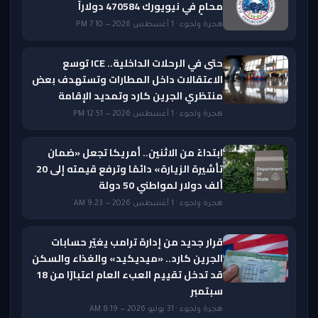
محامٍ في نيويورك 470584 دولاراً
هجرة ولجوء · 1 أغسطس 2026 — 7:10 PM
حتى في الرحلات الداخلية.. ICE توسع
الاعتقالات داخل المطارات وتستهدف بعض
منتظري الجرين كارد وتمديد الإقامة
هجرة ولجوء · 1 أغسطس 2026 — 12:51 PM
ابتداءً من الاثنين.. أمريكا تجعل «ضمان
تأشيرة الزيارة» دائمًا وترفع قيمته إلى 20
ألف دولار لمواطني 50 دولة
هجرة ولجوء · 1 أغسطس 2026 — 9:23 AM
قرار جديد من إدارة ترامب يغيّر حسابات
الجرين كارد.. «ميديكيد» والغذاء والسكن
قد تدخل تقييم العبء العام اعتبارًا من 18
سبتمبر
هجرة ولجوء · 31 يوليو 2026 — 8:19 AM