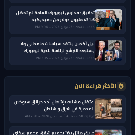
تدقيق: مدارس نيويورك العامة لم تحصّل
431.6 مليون دولار من «ميديكيد
خدمات تهمك · 23 يوليو 2026 — 9:06 PM
بيل أكمان ينتقد سياسات مامداني ولا
يستبعد الترشح لرئاسة بلدية نيويورك
خدمات تهمك · 23 يوليو 2026 — 5:35 PM
الأكثر قراءة الآن
اعتقال مشتبه بإشعال أحد حرائق سبوكين
المدمرة في شرق واشنطن
الولايات المتحدة · 4 أغسطس 2026 — 2:20 AM
حريق هائل يضرّ بجميع شقق مجمع سكني