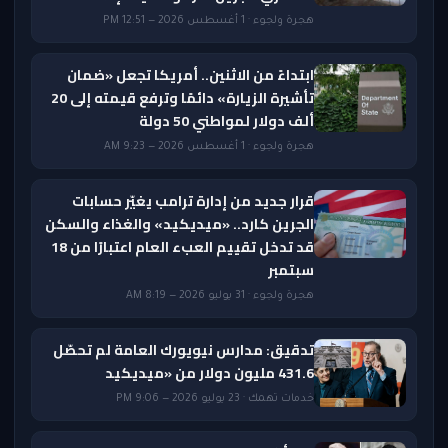
هجرة ولجوء · 1 أغسطس 2026 — 12:51 PM
ابتداءً من الاثنين.. أمريكا تجعل «ضمان
تأشيرة الزيارة» دائمًا وترفع قيمته إلى 20
ألف دولار لمواطني 50 دولة
هجرة ولجوء · 1 أغسطس 2026 — 9:23 AM
قرار جديد من إدارة ترامب يغيّر حسابات
الجرين كارد.. «ميديكيد» والغذاء والسكن
قد تدخل تقييم العبء العام اعتبارًا من 18
سبتمبر
هجرة ولجوء · 31 يوليو 2026 — 8:19 AM
تدقيق: مدارس نيويورك العامة لم تحصّل
431.6 مليون دولار من «ميديكيد
خدمات تهمك · 23 يوليو 2026 — 9:06 PM