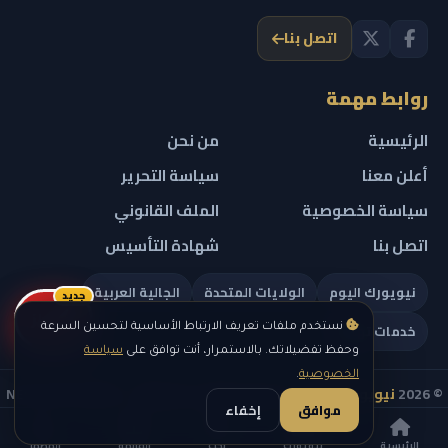
اتصل بنا
روابط مهمة
الرئيسية
من نحن
أعلن معنا
سياسة التحرير
سياسة الخصوصية
الملف القانوني
اتصل بنا
شهادة التأسيس
نيويورك اليوم
الولايات المتحدة
الجالية العربية
جديد
ريلز
خدمات تهمك
نستخدم ملفات تعريف الارتباط الأساسية لتحسين السرعة
وحفظ تفضيلاتك. بالاستمرار، أنت توافق على
سياسة
الخصوصية
.
© 2026
نيويورك نيوز
— جميع الحقوق محفوظة — NEW YORK NEWS
موافق
إخفاء
IN ARABIC LLC — رقم التسجيل 0451351808
الرئيسية
نيويورك
بحث
القائمة
المظهر