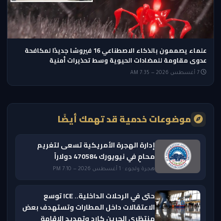
علماء يصممون بالذكاء الاصطناعي 16 فيروسًا جديدًا لمكافحة
عدوى مقاومة للمضادات الحيوية وسط تحذيرات أمنية
7 أغسطس 2026 — 7:35 AM
موضوعات خدمية قد تهمك أيضًا
إدارة الهجرة الأمريكية تسعى لتغريم
محامٍ في نيويورك 470584 دولاراً
هجرة ولجوء · 1 أغسطس 2026 — 7:10 PM
حتى في الرحلات الداخلية.. ICE توسع
الاعتقالات داخل المطارات وتستهدف بعض
منتظري الجرين كارد وتمديد الإقامة