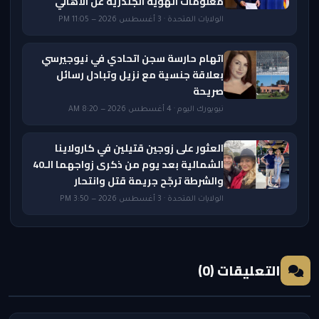
معلومات الهوية الجندرية عن الأهالي
الولايات المتحدة · 3 أغسطس 2026 — 11:05 PM
اتهام حارسة سجن اتحادي في نيوجيرسي
بعلاقة جنسية مع نزيل وتبادل رسائل
صريحة
نيويورك اليوم · 4 أغسطس 2026 — 8:20 AM
العثور على زوجين قتيلين في كارولاينا
الشمالية بعد يوم من ذكرى زواجهما الـ40
والشرطة ترجّح جريمة قتل وانتحار
الولايات المتحدة · 3 أغسطس 2026 — 3:50 PM
التعليقات (0)