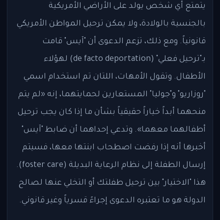
يتمتع أي شخص يولد على الأراضي الأمريكية
بالجنسية بالولادة، ولا يمكن ترحيل المواطن الأمريكي
قانونياً. ومع ذلك، تزعم الدعوى أن "آيس" قامت
بـ"ترحيل فعلي" (de facto deportation) لهؤلاء
الأطفال. وتقول الأمهات، اللتان تم استخدام اسمي
"روزاريو" و"جوليا" المستعارين لحمايتهما، إنه «لم يتم
منحهما أبداً خياراً حقيقياً بشأن ما إذا كان يجب ترحيل
أطفالهما معهما». وتدعي إحداهما أن ضابط "آيس"
أخبرها أنه إذا رفضت اصطحاب ابنتها معها، فسيتم
إرسال الطفلة إلى نظام الرعاية البديلة (foster care).
هذا "الاختيار" بين ترحيل طفلتك أو التخلي عنها لصالح
الدولة هو ما تعتبره الدعوى إجراءً قسرياً وغير قانوني.