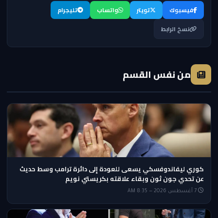
فيسبوك
تويتر
واتساب
تليجرام
نسخ الرابط
من نفس القسم
كوري ليفاندوفسكي يسعى للعودة إلى دائرة ترامب وسط حديث
عن تحدي جون ثون وبقاء علاقته بكريستي نويم
7 أغسطس 2026 — 8:35 AM