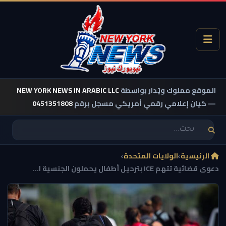
الموقع مملوك ويُدار بواسطة
NEW YORK NEWS IN ARABIC LLC
— كيان إعلامي رقمي أمريكي مسجل برقم
0451351808
الرئيسية
›
الولايات المتحدة
›
دعوى قضائية تتهم ICE بترحيل أطفال يحملون الجنسية ا...