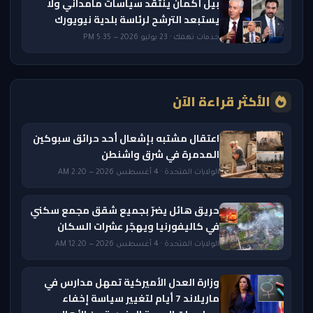
بيل أكمان ينتقد سياسات مامداني ولا
يستبعد الترشح لرئاسة بلدية نيويورك
خدمات تهمك · 23 يوليو 2026 — 5:35 PM
الأكثر قراءة الآن
اعتقال مشتبه بإشعال أحد حرائق سبوكين
المدمرة في شرق واشنطن
الولايات المتحدة · 4 أغسطس 2026 — 2:20 AM
حريق هائل يضرّ بجميع شقق مجمع سكني
في كاليفورنيا ويهجّر عشرات السكان
الولايات المتحدة · 4 أغسطس 2026 — 12:20 AM
وزارة العدل الأميركية تمهل مدارس في
ماريلاند 7 أيام لتغيير سياسة إخفاء