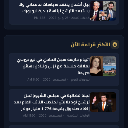
بيل أكمان ينتقد سياسات مامداني ولا
يستبعد الترشح لرئاسة بلدية نيويورك
خدمات تهمك · 23 يوليو 2026 — 5:35 PM
الأكثر قراءة الآن
اتهام حارسة سجن اتحادي في نيوجيرسي
بعلاقة جنسية مع نزيل وتبادل رسائل
صريحة
نيويورك اليوم · 4 أغسطس 2026 — 8:20 AM
لجنة قضائية في مجلس الشيوخ تمرّر
ترشيح تود بلانش لمنصب النائب العام بعد
إلغاء صندوق بقيمة 1.776 مليار دولار
الولايات المتحدة · 4 أغسطس 2026 — 11:20 AM