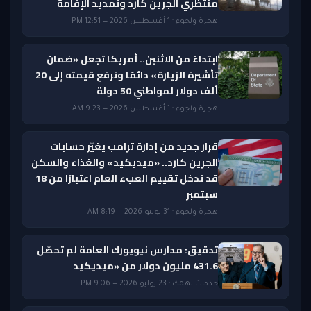
منتظري الجرين كارد وتمديد الإقامة
هجرة ولجوء · 1 أغسطس 2026 — 12:51 PM
ابتداءً من الاثنين.. أمريكا تجعل «ضمان
تأشيرة الزيارة» دائمًا وترفع قيمته إلى 20
ألف دولار لمواطني 50 دولة
هجرة ولجوء · 1 أغسطس 2026 — 9:23 AM
قرار جديد من إدارة ترامب يغيّر حسابات
الجرين كارد.. «ميديكيد» والغذاء والسكن
قد تدخل تقييم العبء العام اعتبارًا من 18
سبتمبر
هجرة ولجوء · 31 يوليو 2026 — 8:19 AM
تدقيق: مدارس نيويورك العامة لم تحصّل
431.6 مليون دولار من «ميديكيد
خدمات تهمك · 23 يوليو 2026 — 9:06 PM