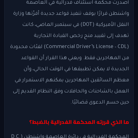
أصدرت محكمة استئناف فدرالية في العاصمة
واشنطن قرارًا بوقف تنفيذ قواعد جديدة أقرّتها وزارة
النقل الأميركية (DOT) في سبتمبر الماضي، كانت
تهدف إلى تقييد منح رخص القيادة التجارية
(Commercial Driver’s License – CDL) لفئات محدودة
من المهاجرين فقط. ويعني هذا القرار أن القواعد
الجديدة لا يمكن تطبيقها في الوقت الحالي، وأن
معظم السائقين المهاجرين يمكنهم الاستمرار في
العمل بالشاحنات والحافلات وفق النظام القديم إلى
حين حسم الدعوى قضائيًا.
ما الذي قررته المحكمة الفدرالية بالضبط؟
المحكمة الفدرالية في دائرة العاصمة واشنطن (D.C.