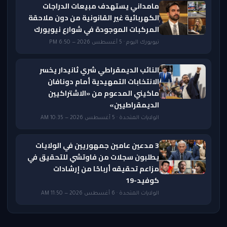
مامداني يستهدف مبيعات الدراجات
الكهربائية غير القانونية من دون ملاحقة
المركبات الموجودة في شوارع نيويورك
نيويورك اليوم · 5 أغسطس 2026 — 6:50 PM
النائب الديمقراطي شري ثانيدار يخسر
الانتخابات التمهيدية أمام دونافان
ماكيني المدعوم من «الاشتراكيين
الديمقراطيين»
الولايات المتحدة · 5 أغسطس 2026 — 10:35 AM
3 مدعين عامين جمهوريين في الولايات
يطلبون سجلات من فاوتشي للتحقيق في
مزاعم تحقيقه أرباحًا من إرشادات
كوفيد-19
الولايات المتحدة · 6 أغسطس 2026 — 11:50 AM