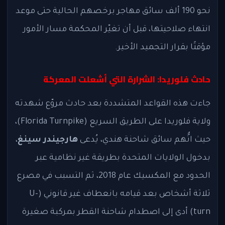
نحو 190 ألف سائق مهاجر برخصهم الحالية حتى موعد
انتهاء صلاحيتها، قبل أن تغيّر المحكمة مسار الأمور
مؤقتًا بقرار التجميد الأخير.
حادث فلوريدا: الشرارة التي أشعلت المعركة
جاءت هذه القواعد المتشددة بعد حادث مروّع شهدته
ولاية فلوريدا على الطريق السريع (Florida Turnpike)،
حيث اتُّهم سائق شاحنة هندي، يُدعى
هارجيندر سينغ
،
بدخول الولايات المتحدة بطريقة غير نظامية عبر
الحدود مع المكسيك عام 2018، ثم التسبب في مصرع
ثلاثة أشخاص بعد قيامه بانعطاف غير قانوني (U-
turn) أدى إلى اصطدام شاحنة القطر بمركبة صغيرة