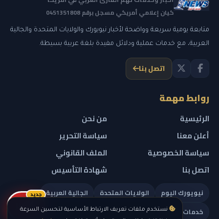
كيان إعلامي أمريكي مسجل برقم 0451351808
متابعة يومية سريعة وواضحة لأخبار نيويورك والولايات المتحدة والجالية
العربية، مع خدمات عملية ودلائل مفيدة بلغة عربية بسيطة.
اتصل بنا
روابط مهمة
الرئيسية
من نحن
أعلن معنا
سياسة التحرير
سياسة الخصوصية
الملف القانوني
اتصل بنا
شهادة التأسيس
نيويورك اليوم
الولايات المتحدة
الجالية العربية
جديد
ريلز
خدمات تهمك
نستخدم ملفات تعريف الارتباط الأساسية لتحسين السرعة