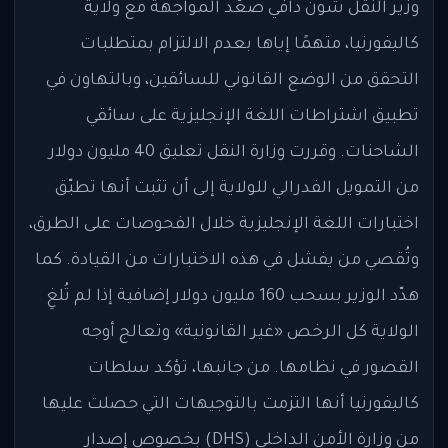
وزير النقل شون دافي صعّد المواجهة مع ولاية
كاليفورنيا، متهمًا إياها بعدم الالتزام بمتطلبات
التحقق من الوضع القانوني للسائقين، وبالتهاون في
تطبيق اشتراطات اللغة الإنجليزية على سائقي
الشاحنات. وقررت وزارة النقل تعليق 40 مليون دولار
من التمويل الفدرالي للولاية إلى أن تثبت أنها تطبّق
اختبارات اللغة الإنجليزية خلال الفحوصات على الطرق،
وتُقصي من يفشل في هذه الاختبارات من القيادة. كما
هدّد الوزير بسحب 160 مليون دولار إضافية إذا لم تُلغِ
الولاية كل الرخص «غير القانونية» وتعالج أوجه
القصور في نظامها. من جانبها، تؤكد سلطات
كاليفورنيا أنها التزمت بالتوجيهات التي حصلت عليها
من وزارة الأمن الداخلي (DHS) بخصوص إصدار