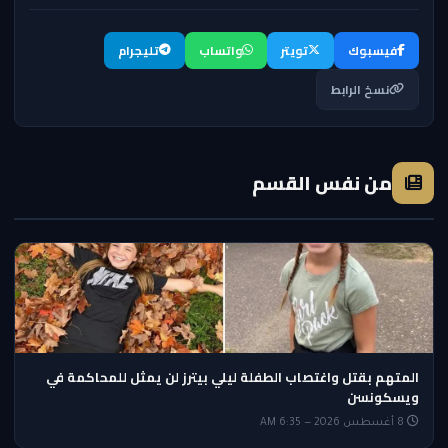
فيسبوك
تويتر
واتساب
تليجرام
نسخ الرابط
من نفس القسم
المتهم بقتل واغتصاب الطفلة ليلي بيترز لن يمثل للمحاكمة في
ويسكونسن
8 أغسطس 2026 — 6:35 AM