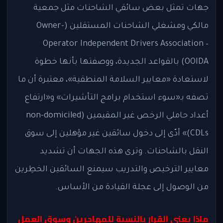
جهات تمثل بعض سائقي الشاحنات مثل جمعية
مالكي ومشغلي الشاحنات المستقلين (Owner-
Operator Independent Drivers Association –
OOIDA) بالقواعد الجديدة، ووصفتها بأنها خطوة
لاستعادة «معايير السلامة المنطقية»، معتبرة أن ما
تصفه بـ«سوء استخدام برامج التأشيرات» و«ارتفاع
أعداد حاملي الرخص غير المقيمين (non-domiciled
CDLs)» أدّى إلى دخول سائقين غير مؤهلين إلى سوق
النقل بالشاحنات. وترى هذه الجهات أن تشديد
معايير الترخيص والتدريب سيمنع السائقين الخطِرين
من الوصول إلى عجلة القيادة من الأساس.
ماذا يعني القرار بالنسبة للمهاجرين وسوق العمل