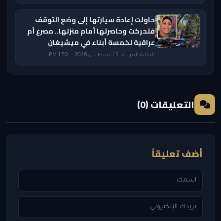
حاولت إعادة سيارتها إلى وضع التوقف
فتحركت وحاصرتها أمام منزلها.. مصرع أم
عراقية لخمسة أبناء في ميشيغان
الجالية العربية · 5 أغسطس 2026 — 1:50 PM
التعليقات (0)
أضف تعليقاً