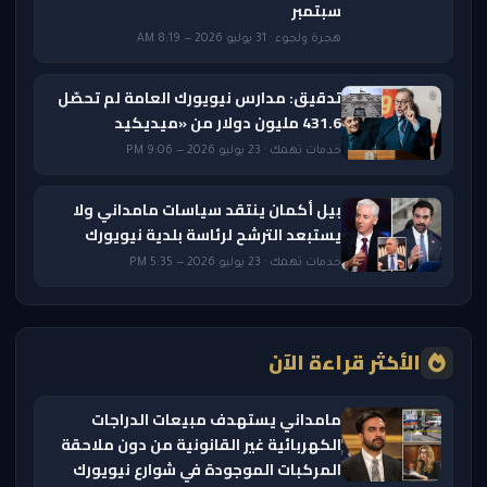
سبتمبر
هجرة ولجوء · 31 يوليو 2026 — 8:19 AM
تدقيق: مدارس نيويورك العامة لم تحصّل
431.6 مليون دولار من «ميديكيد
خدمات تهمك · 23 يوليو 2026 — 9:06 PM
بيل أكمان ينتقد سياسات مامداني ولا
يستبعد الترشح لرئاسة بلدية نيويورك
خدمات تهمك · 23 يوليو 2026 — 5:35 PM
الأكثر قراءة الآن
مامداني يستهدف مبيعات الدراجات
الكهربائية غير القانونية من دون ملاحقة
المركبات الموجودة في شوارع نيويورك