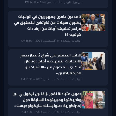
نيويورك اليوم · 5 أغسطس 2026 — 6:50 PM
3 مدعين عامين جمهوريين في الولايات
يطلبون سجلات من فاوتشي للتحقيق في
مزاعم تحقيقه أرباحًا من إرشادات
كوفيد-19
الولايات المتحدة · 6 أغسطس 2026 — 11:50 AM
النائب الديمقراطي شري ثانيدار يخسر
الانتخابات التمهيدية أمام دونافان
ماكيني المدعوم من «الاشتراكيين
الديمقراطيين»
الولايات المتحدة · 5 أغسطس 2026 — 10:35 AM
دعوى متبادلة تفجر نزاعًا بين نيكول لي بيرا
وشريكتها وحبيبتهما السابقة حول
إمبراطورية «هوليستك سايكولوجيست»
الولايات المتحدة · 6 أغسطس 2026 — 7:20 AM