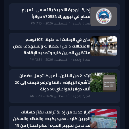
إدارة الهجرة الأمريكية تسعى لتغريم
محامٍ في نيويورك 470584 دولاراً
هجرة ولجوء · 1 أغسطس 2026 — 7:10 PM
حتى في الرحلات الداخلية.. ICE توسع
الاعتقالات داخل المطارات وتستهدف بعض
منتظري الجرين كارد وتمديد الإقامة
هجرة ولجوء · 1 أغسطس 2026 — 12:51 PM
ابتداءً من الاثنين.. أمريكا تجعل «ضمان
تأشيرة الزيارة» دائمًا وترفع قيمته إلى 20
ألف دولار لمواطني 50 دولة
هجرة ولجوء · 1 أغسطس 2026 — 9:23 AM
قرار جديد من إدارة ترامب يغيّر حسابات
الجرين كارد.. «ميديكيد» والغذاء والسكن
قد تدخل تقييم العبء العام اعتبارًا من 18