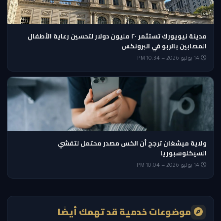
مدينة نيويورك تستثمر ٢٠ مليون دولار لتحسين رعاية الأطفال
المصابين بالربو في البرونكس
14 يوليو 2026 — 10:34 PM
ولاية ميشغان ترجح أن الخس مصدر محتمل لتفشي
السيكلوسبوريا
14 يوليو 2026 — 10:04 PM
موضوعات خدمية قد تهمك أيضًا