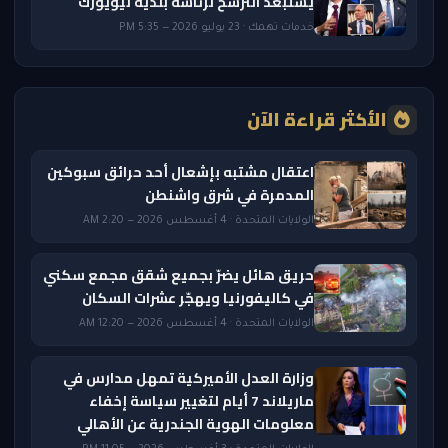
يستبعد الترشح لرئاسة بلدية نيويورك
خدمات تهمك · 23 يوليو 2026 — 5:35 PM
الأكثر قراءة الآن
اعتقال مشتبه بإشعال أحد حرائق سبوكين
المدمرة في شرق واشنطن
الولايات المتحدة · 4 أغسطس 2026 — 2:20 AM
حريق هائل يضرّ بجميع شقق مجمع سكني
في كاليفورنيا ويهجّر عشرات السكان
الولايات المتحدة · 4 أغسطس 2026 — 12:20 AM
وزارة العدل الأميركية تمهل مدارس في
ماريلاند 7 أيام لتغيير سياسة إخفاء
معلومات الهوية الجندرية عن الأهالي