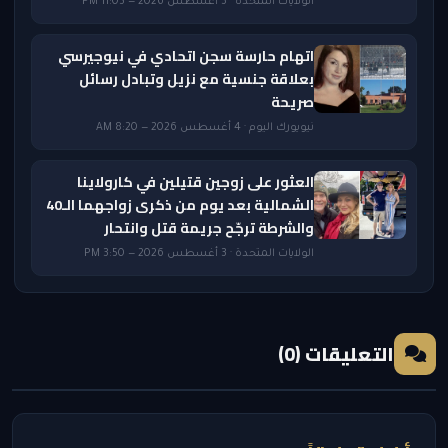
الولايات المتحدة · 3 أغسطس 2026 — 11:05 PM
اتهام حارسة سجن اتحادي في نيوجيرسي
بعلاقة جنسية مع نزيل وتبادل رسائل
صريحة
نيويورك اليوم · 4 أغسطس 2026 — 8:20 AM
العثور على زوجين قتيلين في كارولاينا
الشمالية بعد يوم من ذكرى زواجهما الـ40
والشرطة ترجّح جريمة قتل وانتحار
الولايات المتحدة · 3 أغسطس 2026 — 3:50 PM
التعليقات (0)