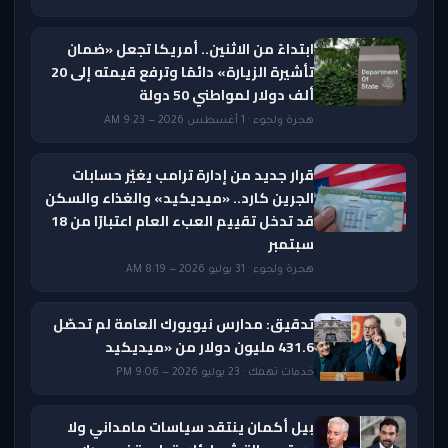
ابتداءً من الاثنين.. أمريكا تجعل «ضمان
تأشيرة الزيارة» دائمًا وترفع قيمته إلى 20
ألف دولار لمواطني 50 دولة
هجرة ولجوء · 1 أغسطس 2026 — 9:23 AM
قرار جديد من إدارة ترامب يغيّر حسابات
الجرين كارد.. «ميديكيد» والغذاء والسكن
قد تدخل تقييم العبء العام اعتبارًا من 18
سبتمبر
هجرة ولجوء · 31 يوليو 2026 — 8:19 AM
تدقيق: مدارس نيويورك العامة لم تحصّل
431.6 مليون دولار من «ميديكيد
خدمات تهمك · 23 يوليو 2026 — 9:06 PM
بيل أكمان ينتقد سياسات مامداني ولا