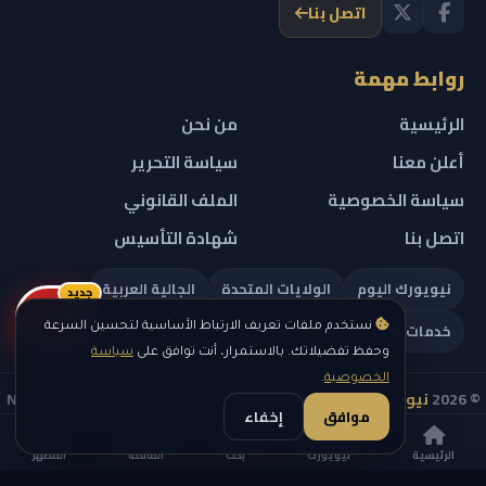
اتصل بنا
روابط مهمة
الرئيسية
من نحن
أعلن معنا
سياسة التحرير
سياسة الخصوصية
الملف القانوني
اتصل بنا
شهادة التأسيس
نيويورك اليوم
الولايات المتحدة
الجالية العربية
جديد
ريلز
خدمات تهمك
نستخدم ملفات تعريف الارتباط الأساسية لتحسين السرعة
وحفظ تفضيلاتك. بالاستمرار، أنت توافق على
سياسة
الخصوصية
.
© 2026
نيويورك نيوز
— جميع الحقوق محفوظة — NEW YORK NEWS
موافق
إخفاء
IN ARABIC LLC — رقم التسجيل 0451351808
الرئيسية
نيويورك
بحث
القائمة
المظهر