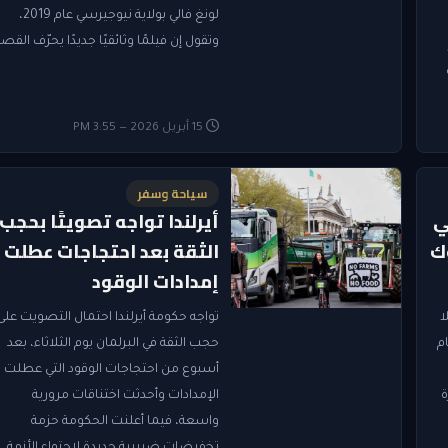
لونغ فالي بولاية نيوجيرسي عام 2019،
وتقول إن فيلمًا وثائقيًا جديدًا يحرّف القصة
15 أبريل 2026 — 3:55 PM
سياحة وسفر
ي
أيرلندا تواجه تصويتًا بحجب
وك
الثقة بعد احتجاجات عطلت
إمدادات الوقود
ا
تواجه حكومة أيرلندا احتمال التصويت على
م
حجب الثقة في البرلمان يوم الثلاثاء، بعد
أسبوع من احتجاجات الوقود التي عطلت
ة
الإمدادات وأحدثت اختناقات مرورية
واسعة، فيما أعلنت الحكومة حزمة