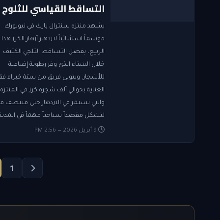
التساقط القياسي للثلوج
يشهد منتزه سنترال بارك في نيويورك
موسماً استثنائياً لازدهار أزهار الكرز هذا
الربيع، بفضل التساقط الثلجي الكثيف
خلال الشتاء الذي وفر رطوبة إضافية
للأشجار. ويتولى فريق من ستة خبراء ف
العناية بحوالي ألف شجرة كرز في المنتزه،
والتي تستمر في الازدهار حتى منتصف ما
لتشكل مقصداً سياحياً مهماً في المدينة
9 أبريل 2026 — 2:56 PM
1