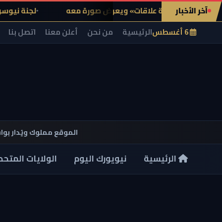
آخر الأخبار
دث عن «شبكة علاقات» ويعرض صورة معه
لجنة نيوسوم تطلب 
6 أغسطس
الرئيسية
من نحن
أعلن معنا
اتصل بنا
الموقع مملوك ويُدار بو
الرئيسية
نيويورك اليوم
الولايات المتحد