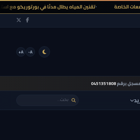
خاصة
تقنين المياه يطال مدنًا في بورتوريكو مع استمرار جف
A+
A-
مسجل برقم
0451351808
يد