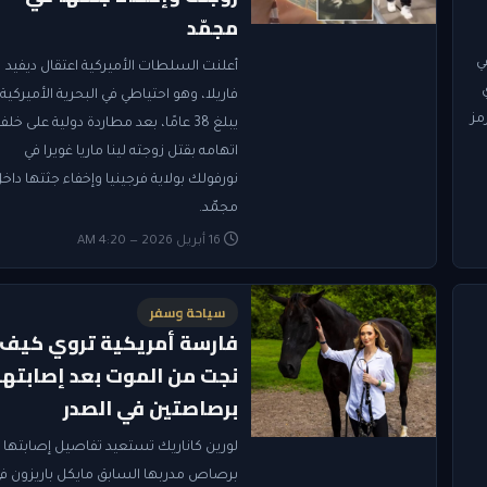
مجمّد
ي
أعلنت السلطات الأميركية اعتقال ديفيد
فاريلا، وهو احتياطي في البحرية الأميركية
PA، عبر رمز
يبلغ 38 عامًا، بعد مطاردة دولية على خلف
اتهامه بقتل زوجته لينا ماريا غويرا في
نورفولك بولاية فرجينيا وإخفاء جثتها داخ
مجمّد.
16 أبريل 2026 — 4:20 AM
سياحة وسفر
فارسة أمريكية تروي كيف
نجت من الموت بعد إصابتها
برصاصتين في الصدر
لورين كاناريك تستعيد تفاصيل إصابتها
برصاص مدربها السابق مايكل باريزون ف