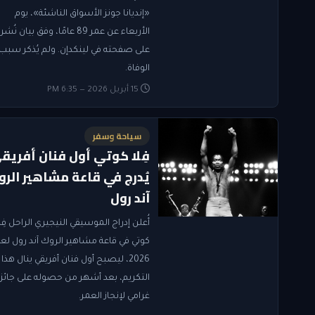
«إنديانا جونز الأسواق الناشئة»، يوم
الأربعاء عن عمر 89 عامًا، وفق بيان نُشر
على صفحته في لينكدإن. ولم يُذكر سبب
الوفاة.
15 أبريل 2026 — 6:35 PM
سياحة وسفر
فِلا كوتي أول فنان أفريق
يُدرج في قاعة مشاهير الر
آند رول
أُعلن إدراج الموسيقي النيجيري الراحل فِل
كوتي في قاعة مشاهير الروك آند رول لعا
2026، ليصبح أول فنان أفريقي ينال هذا
التكريم، بعد أشهر من حصوله على جائز
غرامي لإنجاز العمر.