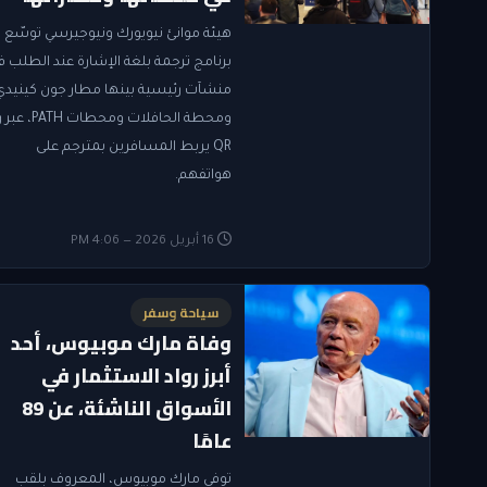
هيئة موانئ نيويورك ونيوجيرسي توسّع
برنامج ترجمة بلغة الإشارة عند الطلب ف
منشآت رئيسية بينها مطار جون كينيدي
ومحطة الحافلات ومحطات TH
QR يربط المسافرين بمترجم على
هواتفهم.
16 أبريل 2026 — 4:06 PM
سياحة وسفر
وفاة مارك موبيوس، أحد
أبرز رواد الاستثمار في
الأسواق الناشئة، عن 89
عامًا
توفي مارك موبيوس، المعروف بلقب