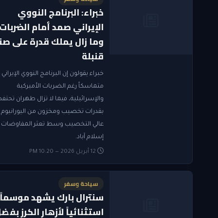
خبراء: البرنامج النووي
الإيراني صمد أمام الضربات
وما زال يملك قدرة على صن
قنبلة
خبراء يقولون إن البرنامج النووي الإيراني 
متماسكاً رغم الضربات الأميركية
والإسرائيلية، فيما لا تزال طهران تحتف
بقدرات تخصيب ومخزون من اليورانيوم
عالي التخصيب وسط تعثر المفاوضات 
إسلام آباد.
12 أبريل 2026 — 10:20 PM
سياحة وسفر
سنترال بارك يشهد موسماً
استثنائياً لأزهار الكرز بفض