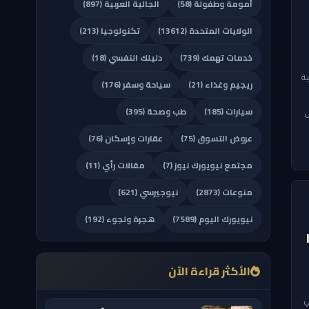
أمومة وطفولة (58)
الجالية العربية (897)
الولايات المتحدة (13612)
تكنولوجيا (213)
خدمات تهمك (739)
دليلك النفسي (18)
ية
ريجيم وغذاء (21)
سياحة وسفر (176)
سيارات (185)
طب وصحة (395)
ل
عروض التسوق (75)
عقارات وإسكان (76)
مجتمع نيويورك نيوز (7)
مقالات رأي (11)
منوعات (2873)
نيوجيرسي (621)
نيويورك اليوم (7589)
هجرة ولجوء (192)
الأكثر قراءة الآن
ي