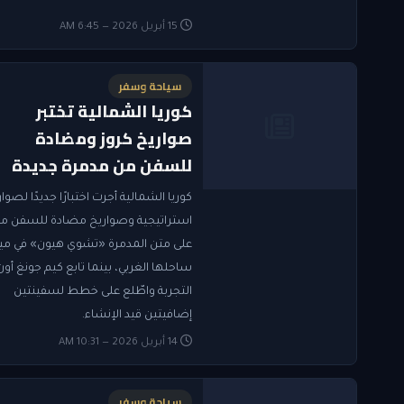
15 أبريل 2026 — 6:45 AM
سياحة وسفر
كوريا الشمالية تختبر
صواريخ كروز ومضادة
للسفن من مدمرة جديدة
كوريا الشمالية أجرت اختبارًا جديدًا لصوا
استراتيجية وصواريخ مضادة للسفن م
على متن المدمرة «تشوي هيون» في ميا
ساحلها الغربي، بينما تابع كيم جونغ أون
التجربة واطّلع على خطط لسفينتين
إضافيتين قيد الإنشاء.
14 أبريل 2026 — 10:31 AM
سياحة وسفر