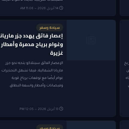
تخفيضات ضريبية جديدة لاحتواء الأزمة.
14 أبريل 2026 — 11:06 AM
سياحة وسفر
إعصار فائق يهدد جزر ماريانا
وغوام برياح مدمرة وأمطار
غزيرة
ريخ
الإعصار الفائق سينلاكو يتجه نحو جزر
ن
ماريانا الشمالية، فيما تشمل التحذيرات
ه
غوام أيضًا مع توقعات برياح قوية
وفيضانات وأمطار واسعة النطاق.
13 أبريل 2026 — 12:05 PM
سياحة وسفر