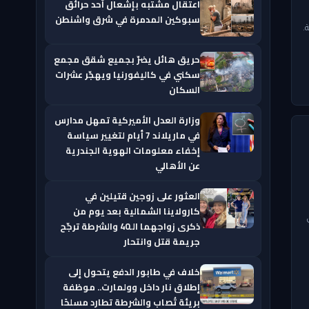
اعتقال مشتبه بإشعال أحد حرائق
سبوكين المدمرة في شرق واشنطن
.
حريق هائل يضرّ بجميع شقق مجمع
سكني في كاليفورنيا ويهجّر عشرات
السكان
وزارة العدل الأميركية تمهل مدارس
في ماريلاند 7 أيام لتغيير سياسة
إخفاء معلومات الهوية الجندرية
عن الأهالي
العثور على زوجين قتيلين في
كارولاينا الشمالية بعد يوم من
ذكرى زواجهما الـ40 والشرطة ترجّح
جريمة قتل وانتحار
خلاف في طابور الدفع يتحول إلى
إطلاق نار داخل وولمارت.. موظفة
بريئة تُصاب والشرطة تطارد مسلحًا