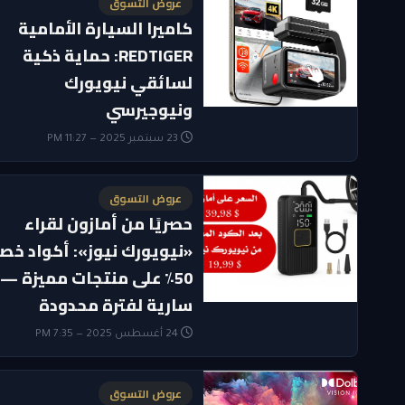
عروض التسوق
كاميرا السيارة الأمامية
REDTIGER: حماية ذكية
لسائقي نيويورك
ونيوجيرسي
23 سبتمبر 2025 — 11:27 PM
عروض التسوق
حصريًا من أمازون لقراء
«نيويورك نيوز»: أكواد خص
50٪ على منتجات مميزة —
سارية لفترة محدودة
24 أغسطس 2025 — 7:35 PM
عروض التسوق