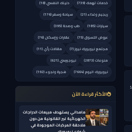
خدمات تهمك (739)
دليلك النفسي (18)
ريجيم وغذاء (21)
سياحة وسفر (176)
سيارات (185)
طب وصحة (395)
عروض التسوق (75)
عقارات وإسكان (76)
مجتمع نيويورك نيوز (7)
مقالات رأي (11)
منوعات (2873)
نيوجيرسي (621)
نيويورك اليوم (7664)
هجرة ولجوء (192)
الأكثر قراءة الآن
مامداني يستهدف مبيعات الدراجات
الكهربائية غير القانونية من دون
ملاحقة المركبات الموجودة في
شوارع نيويورك