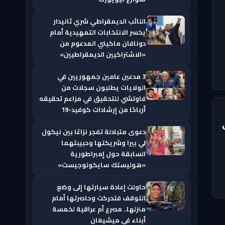
النائب الديمقراطي شري ثانيدار
يخسر الانتخابات التمهيدية أمام
دونافان ماكيني المدعوم من
«الاشتراكيين الديمقراطيين»
3 مدعين عامين جمهوريين في
الولايات يطلبون سجلات من
فاوتشي للتحقيق في مزاعم تحقيقه
أرباحًا من إرشادات كوفيد-19
على
دعوى متبادلة تفجر نزاعًا بين نيكول
لي بيرا وشريكتها وحبيبتهما
السابقة حول إمبراطورية
«هوليستك سايكولوجيست»
حاولت إعادة سيارتها إلى وضع
التوقف فتحركت وحاصرتها أمام
منزلها.. مصرع أم عراقية لخمسة
أبناء في ميشيغان