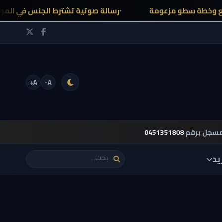
رسالة صوتية تشترط الجنس في الموعد الثاني 
A+
A-
مسجل برقم
0451351808
يد