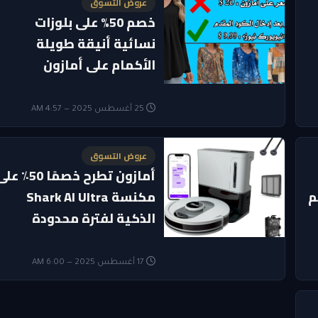
عروض التسوق
خصم 50% على بلوزات
نسائية أنيقة طويلة
الأكمام على أمازون
25 أغسطس 2025 — 4:57 AM
عروض التسوق
أمازون تطرح خصمًا 50٪ 
م
مكنسة Shark AI Ultra
الذكية لفترة محدودة
17 أغسطس 2025 — 6:00 AM