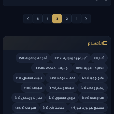
5
4
3
2
1
الأقسام
أخبار (3)
أخبار عربية ودولية (3317)
أمومة وطفولة (58)
الجالية العربية (897)
الولايات المتحدة (13586)
تكنولوجيا (213)
خدمات تهمك (739)
دليلك النفسي (18)
ريجيم وغذاء (21)
سياحة وسفر (176)
سيارات (185)
طب وصحة (395)
عروض التسوق (75)
عقارات وإسكان (76)
مجتمع نيويورك نيوز (7)
مقالات رأي (11)
منوعات (2873)