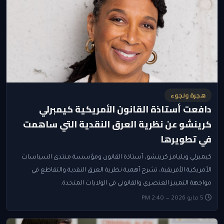
هجرة ولجوء
دافعت أستاذة القانون الأمريكية كيمبرلي
كرينشو عن نظرية العرق النقدية التي ساهمت
في تطويرها
كيمبرلي ويليامز كرينشو، أستاذة القانون ومؤسسة منتدى السياسات
الأمريكية الأفريقية، تشرح أهمية نظرية العرق النقدية والتقاطع في
مواجهة التمييز العنصري والقانوني في الولايات المتحدة.
5 مايو 2026 — 2:40 PM