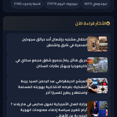
نيوجيرسي (621)
نيويورك اليوم (7573)
هجرة ولجوء (192)
الأكثر قراءة الآن
اعتقال مشتبه بإشعال أحد حرائق سبوكين
المدمرة في شرق واشنطن
حريق هائل يضرّ بجميع شقق مجمع سكني في
كاليفورنيا ويهجّر عشرات السكان
المرشح الديمقراطي عبد الرحمن السيد يربط
التشكيك بفرصه الانتخابية بهويته المسلمة
واستطلاع يطرح تفسيرًا آخر
وزارة العدل الأميركية تمهل مدارس في ماريلاند 7
أيام لتغيير سياسة إخفاء معلومات الهوية
الجندرية عن الأهالي