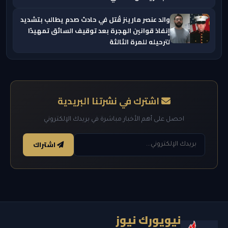
والد عنصر مارينز قُتل في حادث صدم يطالب بتشديد
إنفاذ قوانين الهجرة بعد توقيف السائق تمهيدًا
لترحيله للمرة الثالثة
اشترك في نشرتنا البريدية
احصل على أهم الأخبار مباشرة في بريدك الإلكتروني
اشتراك
نيويورك نيوز