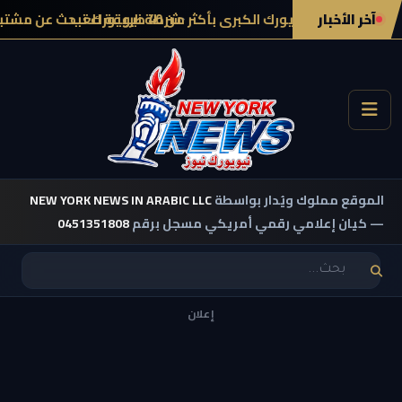
آخر الأخبار
منطقة نيويورك الكبرى بأكثر من 40 طريقة للعب
شرطة نيويورك تبحث عن مشتبه ب
الموقع مملوك ويُدار بواسطة
NEW YORK NEWS IN ARABIC LLC
— كيان إعلامي رقمي أمريكي مسجل برقم
0451351808