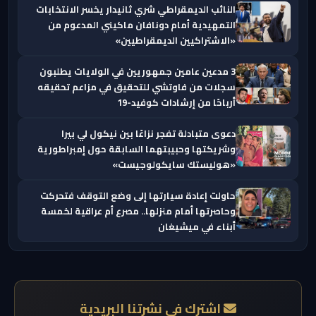
النائب الديمقراطي شري ثانيدار يخسر الانتخابات
التمهيدية أمام دونافان ماكيني المدعوم من
«الاشتراكيين الديمقراطيين»
3 مدعين عامين جمهوريين في الولايات يطلبون
سجلات من فاوتشي للتحقيق في مزاعم تحقيقه
أرباحًا من إرشادات كوفيد-19
دعوى متبادلة تفجر نزاعًا بين نيكول لي بيرا
وشريكتها وحبيبتهما السابقة حول إمبراطورية
«هوليستك سايكولوجيست»
حاولت إعادة سيارتها إلى وضع التوقف فتحركت
وحاصرتها أمام منزلها.. مصرع أم عراقية لخمسة
أبناء في ميشيغان
اشترك في نشرتنا البريدية