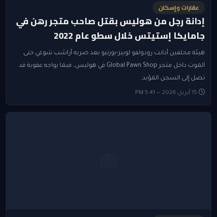
عقارات وإسكان
إدانة رجل من هوليس بقتل صاحب متجر رهن في
جامايكا إستيتس خلال سطو عام 2022
هيئة محلفين أدانت رودولفو لوبيز-بورتيو بعد ضربه أراسْب شوغي حتى
الموت داخل متجر Global Pawn Shop في هوليس، فيما يواجه عقوبة قد
تصل إلى السجن المؤبد.
15 أبريل 2026 — 5:41 PM