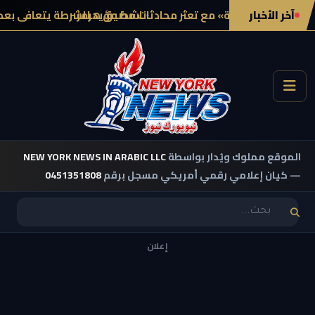
آخر الأخبار
ن في «منتصف اللعبة» مع تعثر محادثات مضيق هرمز
ناشط مؤيد للشرطة يتعافى بعد أ
الموقع مملوك ويُدار بواسطة
NEW YORK NEWS IN ARABIC LLC
— كيان إعلامي رقمي أمريكي مسجل برقم
0451351808