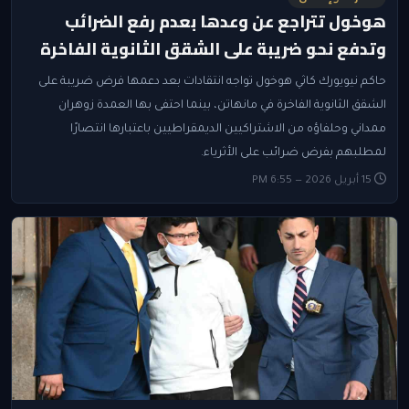
هوخول تتراجع عن وعدها بعدم رفع الضرائب
وتدفع نحو ضريبة على الشقق الثانوية الفاخرة
حاكم نيويورك كاثي هوخول تواجه انتقادات بعد دعمها فرض ضريبة على
الشقق الثانوية الفاخرة في مانهاتن، بينما احتفى بها العمدة زوهران
ممداني وحلفاؤه من الاشتراكيين الديمقراطيين باعتبارها انتصارًا
لمطلبهم بفرض ضرائب على الأثرياء.
15 أبريل 2026 — 6:55 PM