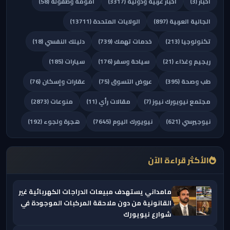
أخبار (3)
أخبار عربية ودولية (3317)
أمومة وطفولة (58)
الجالية العربية (897)
الولايات المتحدة (13711)
تكنولوجيا (213)
خدمات تهمك (739)
دليلك النفسي (18)
ريجيم وغذاء (21)
سياحة وسفر (176)
سيارات (185)
طب وصحة (395)
عروض التسوق (75)
عقارات وإسكان (76)
مجتمع نيويورك نيوز (7)
مقالات رأي (11)
منوعات (2873)
نيوجيرسي (621)
نيويورك اليوم (7645)
هجرة ولجوء (192)
الأكثر قراءة الآن
مامداني يستهدف مبيعات الدراجات الكهربائية غير
القانونية من دون ملاحقة المركبات الموجودة في
شوارع نيويورك