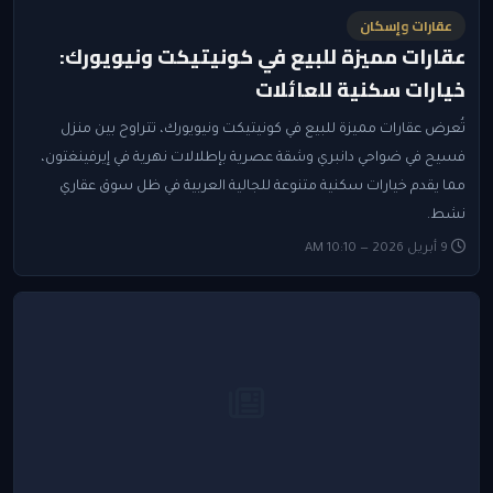
عقارات وإسكان
عقارات مميزة للبيع في كونيتيكت ونيويورك:
خيارات سكنية للعائلات
تُعرض عقارات مميزة للبيع في كونيتيكت ونيويورك، تتراوح بين منزل
فسيح في ضواحي دانبري وشقة عصرية بإطلالات نهرية في إيرفينغتون،
مما يقدم خيارات سكنية متنوعة للجالية العربية في ظل سوق عقاري
نشط.
9 أبريل 2026 — 10:10 AM