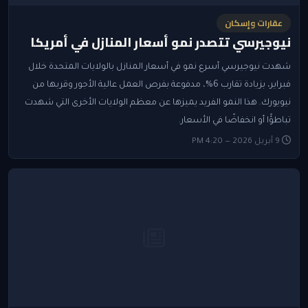
عقارات وإسكان
نيوجيرسي تتصدر نمو أسعار المنازل في أمريكا
شهدت نيوجيرسي أسرع نمو في أسعار المنازل بالولايات المتحدة خلال
فبراير، بزيادة تقارب 6%، مدفوعة بفرص العمل عالية الأجور وقربها من
نيويورك. هذا النمو الفريد يميزها عن معظم الولايات الأخرى التي شهدت
تباطؤًا أو انخفاضًا في الأسعار.
9 أبريل 2026 — 4:20 PM